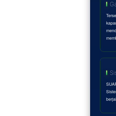
Ga
Terse
kapan
mend
memb
Si
SUAR
Siste
berja