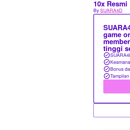
10x Resmi
By
SUARA4D
SUARA4D
game on
member,
tinggi 
SUARA4
Keamanan
Bonus d
Tampilan