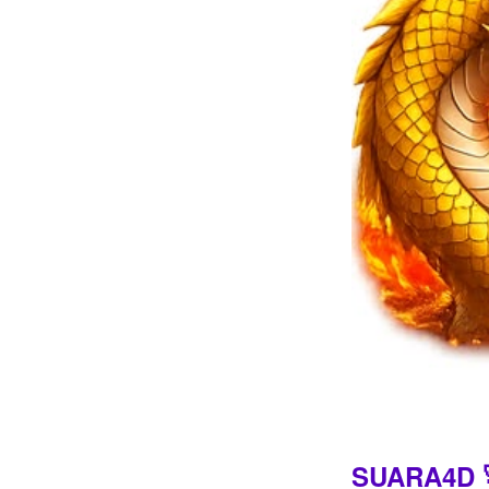
Intro
SUARA4D 🚀