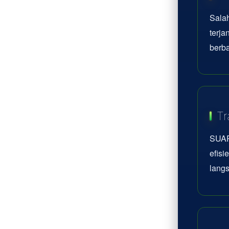
Sala
terj
berba
Tr
SUAR
efisi
lang