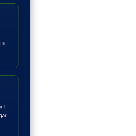
ini
agi
gar