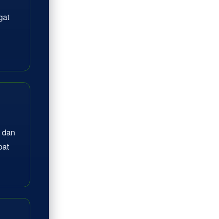
gat
 dan
pat