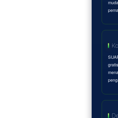
mudah
pema
Ko
SUAR
grati
mena
peng
De