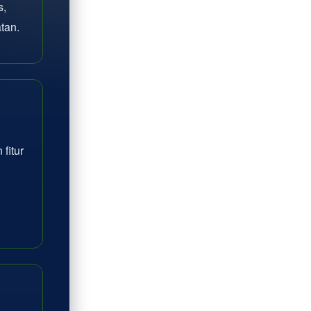
s,
tan.
fitur