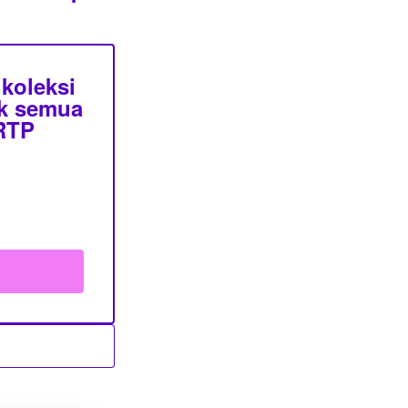
koleksi
uk semua
 RTP