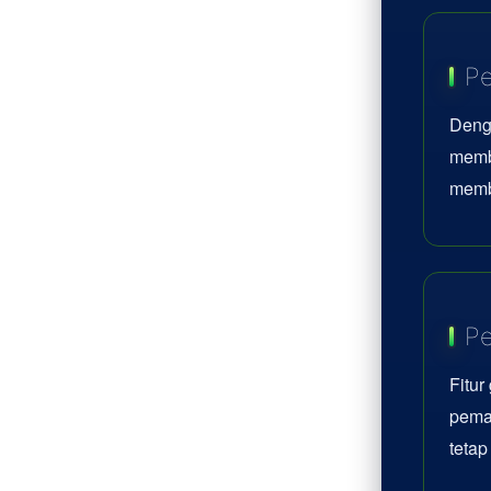
Pe
Deng
memb
memb
Pe
Fitur
pemai
teta