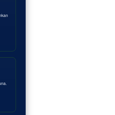
inkan
na.