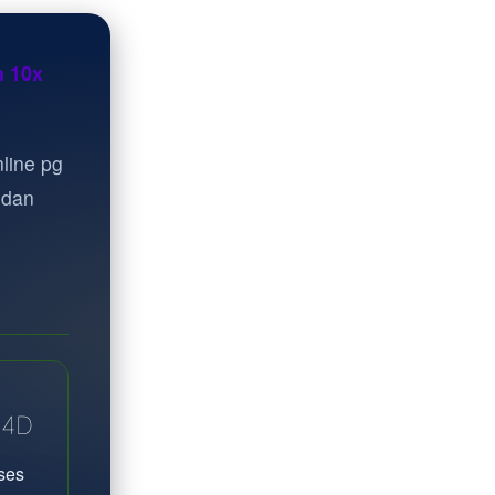
n 10x
line pg
 dan
A4D
ses