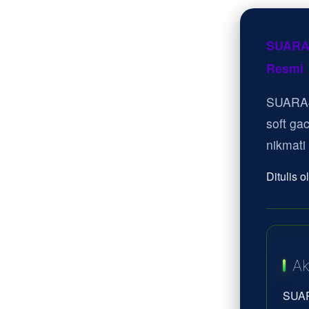
SUARA4
Resmi
SUARA4
soft ga
nikmati
Ditulis 
Ak
SUAR