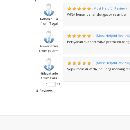
1
(Most Helpful Review)
WINA benar-benar slot gacor resmi, winr
Nanda aulia
from Tegal
(Most Helpful Review)
Pelayanan support WINA premium banget
Anwar azmi
from Jakarta
(Most Helpful Review)
Sejak main di WINA, peluang menang tera
Hidayat ade
from Palu
1
/ 1
3 Reviews