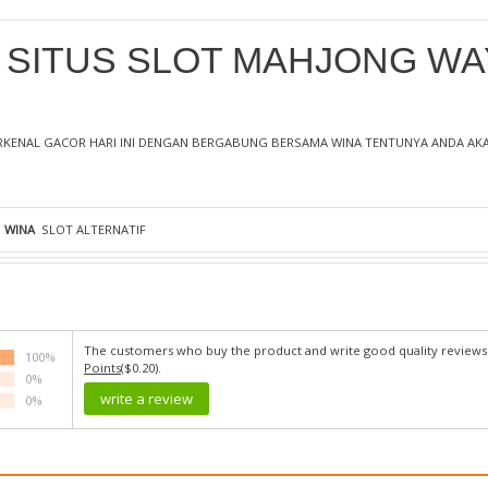
A SITUS SLOT MAHJONG W
ERKENAL GACOR HARI INI DENGAN BERGABUNG BERSAMA WINA TENTUNYA ANDA A
WINA
SLOT ALTERNATIF
The customers who buy the product and write good quality reviews
100%
Points
($0.20).
0%
write a review
0%