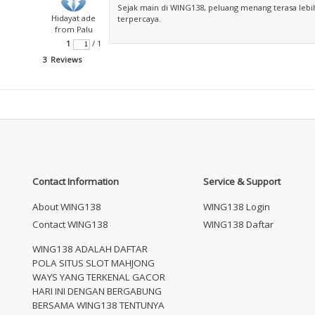
Sejak main di WING138, peluang menang terasa lebih
Hidayat ade
terpercaya.
from Palu
1
/ 1
3 Reviews
Contact Information
Service & Support
About WING138
WING138 Login
Contact WING138
WING138 Daftar
WING138 ADALAH DAFTAR
POLA SITUS SLOT MAHJONG
WAYS YANG TERKENAL GACOR
HARI INI DENGAN BERGABUNG
BERSAMA WING138 TENTUNYA