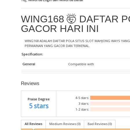
WING168 🤯 DAFTAR 
GACOR HARI INI
WING168 ADALAH DAFTAR POLA SITUS SLOT MAHJONG WAYS YAN
PERMAINAN YANG GACOR DAN TERKENAL.
Specification:
General
Compatible with
Reviews
4-5 stars:
Praise Degree
3 stars:
5 stars
1-2 stars:
All Reviews
Medium Reviews (
0
)
Bad Reviews (
0
)