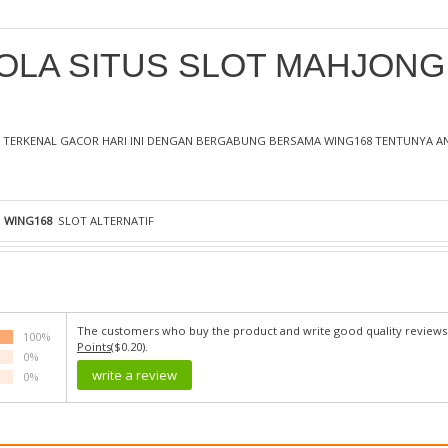
POLA SITUS SLOT MAHJON
G TERKENAL GACOR HARI INI DENGAN BERGABUNG BERSAMA WING168 TENTUNYA 
WING168
SLOT ALTERNATIF
The customers who buy the product and write good quality reviews
100%
Points
($0.20).
0%
write a review
0%