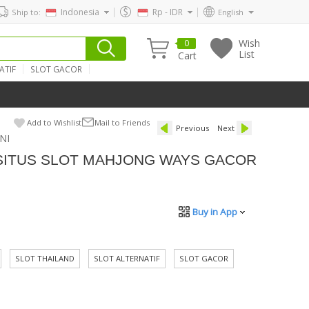
Indonesia
Rp - IDR
Ship to:
English
Wish
0
List
Cart
ATIF
SLOT GACOR
Add to Wishlist
Mail to Friends
Previous
Next
NI
 SITUS SLOT MAHJONG WAYS GACOR
Buy in App
SLOT THAILAND
SLOT ALTERNATIF
SLOT GACOR