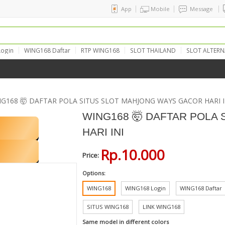
App
Mobile
Message
ogin
WING168 Daftar
RTP WING168
SLOT THAILAND
SLOT ALTERN
 WING168
LINK WING168
G168 🤯 DAFTAR POLA SITUS SLOT MAHJONG WAYS GACOR HARI I
WING168 🤯 DAFTAR POLA
HARI INI
Rp.10.000
Price:
Options:
WING168
WING168 Login
WING168 Daftar
SITUS WING168
LINK WING168
Same model in different colors