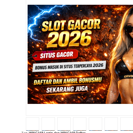
Tag:
WING168 Login dan WING168 Daftar