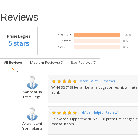
Reviews
4-5 stars:
100%
Praise Degree
3 stars:
0%
5 stars
1-2 stars:
0%
All Reviews
Medium Reviews (
0
)
Bad Reviews (
0
)
1
(Most Helpful Review)
WINGSBET88 benar-benar slot gacor resmi, winrate-n
Nanda aulia
zonk
from Tegal
(Most Helpful Review)
Pelayanan support WINGSBET88 premium banget, cep
Anwar azmi
sampai beres.
from Jakarta