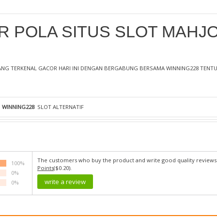
AR POLA SITUS SLOT MAH
YANG TERKENAL GACOR HARI INI DENGAN BERGABUNG BERSAMA WINNING228 TEN
WINNING228
SLOT ALTERNATIF
The customers who buy the product and write good quality reviews
100%
Points
($0.20).
0%
write a review
0%