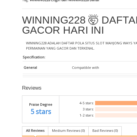
WINNING228 🤯 DAFT
GACOR HARI INI
WINNING228 ADALAH DAFTAR POLA SITUS SLOT MAHJONG WAYS 
PERMAINAN YANG GACOR DAN TERKENAL.
Specification:
General
Compatible with
Reviews
4-5 stars:
Praise Degree
3 stars:
5 stars
1-2 stars:
All Reviews
Medium Reviews (
0
)
Bad Reviews (
0
)