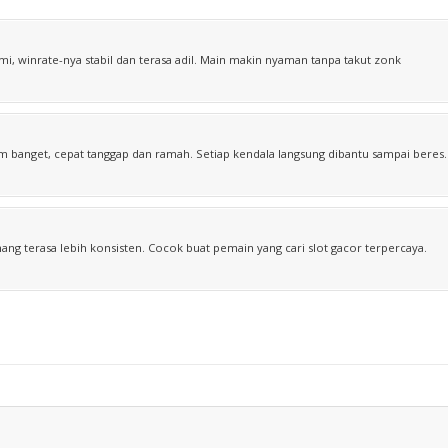
, winrate-nya stabil dan terasa adil. Main makin nyaman tanpa takut zonk
banget, cepat tanggap dan ramah. Setiap kendala langsung dibantu sampai beres.
ng terasa lebih konsisten. Cocok buat pemain yang cari slot gacor terpercaya.