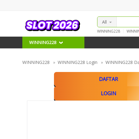
All
WINNING228
WINNI
SLOT GACOR
SITU
WINNING228
WINNING228
»
WINNING228 Login
»
WINNING228 Da
DAFTAR
LOGIN