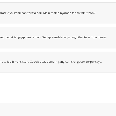
rate-nya stabil dan terasa adil. Main makin nyaman tanpa takut zonk
, cepat tanggap dan ramah. Setiap kendala langsung dibantu sampai beres.
asa lebih konsisten. Cocok buat pemain yang cari slot gacor terpercaya.