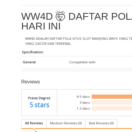
WW4D 🤯 DAFTAR POL
HARI INI
WW4D ADALAH DAFTAR POLA SITUS SLOT MAHJONG WAYS YANG T
YANG GACOR DAN TERKENAL.
Specification:
General
Compatible with
Reviews
4-5 stars:
Praise Degree
3 stars:
5 stars
1-2 stars:
All Reviews
Medium Reviews (
0
)
Bad Reviews (
0
)