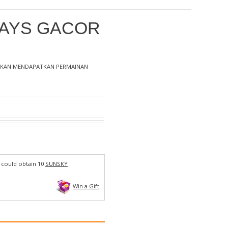
WAYS GACOR
AKAN MENDAPATKAN PERMAINAN
 could obtain 10
SUNSKY
Win a Gift