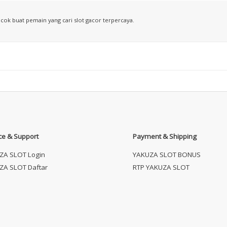
cok buat pemain yang cari slot gacor terpercaya.
ce & Support
Payment & Shipping
ZA SLOT Login
YAKUZA SLOT BONUS
ZA SLOT Daftar
RTP YAKUZA SLOT