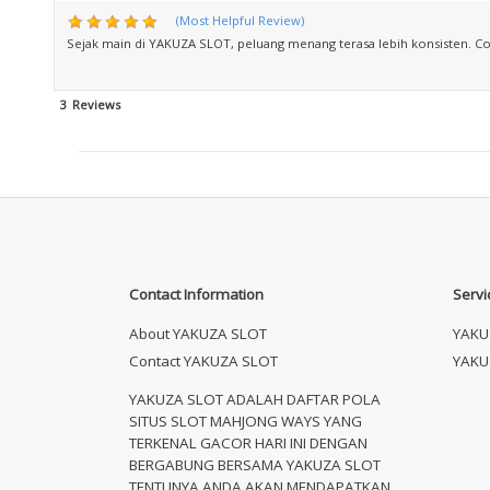
(Most Helpful Review)
Sejak main di YAKUZA SLOT, peluang menang terasa lebih konsisten. Co
3 Reviews
Contact Information
Servi
About YAKUZA SLOT
YAKU
Contact YAKUZA SLOT
YAKU
YAKUZA SLOT ADALAH DAFTAR POLA
SITUS SLOT MAHJONG WAYS YANG
TERKENAL GACOR HARI INI DENGAN
BERGABUNG BERSAMA YAKUZA SLOT
TENTUNYA ANDA AKAN MENDAPATKAN