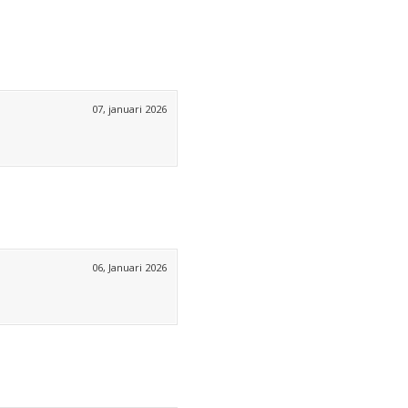
07, januari 2026
06, Januari 2026