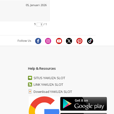
05, Januari 2026
1
/ 1
Follow Us
Help & Resources
SITUS YAKUZA SLOT
LINK YAKUZA SLOT
Download YAKUZA SLOT