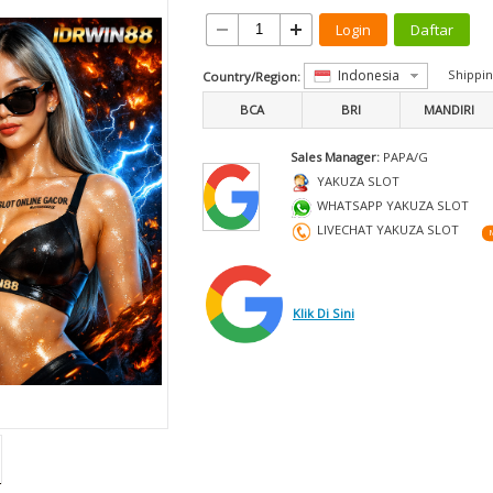
Login
Daftar
Indonesia
Shippin
Country/Region:
BCA
BRI
MANDIRI
Sales Manager:
PAPA/G
YAKUZA SLOT
WHATSAPP YAKUZA SLOT
LIVECHAT YAKUZA SLOT
LIVECHAT YAKUZA SLOT
LIVECHAT YAKUZA SLOT
LIVECHAT YAKUZA SLOT
Klik Di Sini