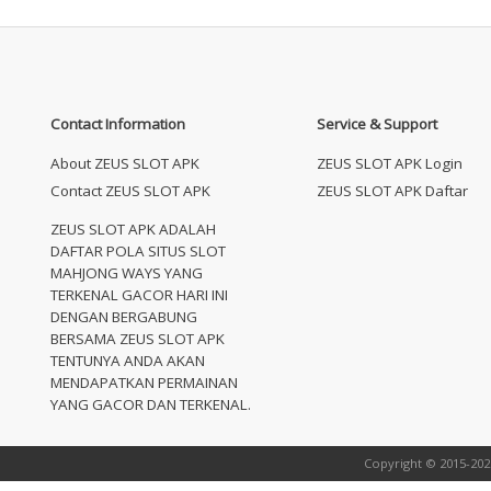
Contact Information
Service & Support
About ZEUS SLOT APK
ZEUS SLOT APK Login
Contact ZEUS SLOT APK
ZEUS SLOT APK Daftar
ZEUS SLOT APK ADALAH
DAFTAR POLA SITUS SLOT
MAHJONG WAYS YANG
TERKENAL GACOR HARI INI
DENGAN BERGABUNG
BERSAMA ZEUS SLOT APK
TENTUNYA ANDA AKAN
MENDAPATKAN PERMAINAN
YANG GACOR DAN TERKENAL.
Copyright © 2015-202