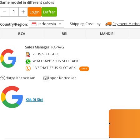
Same model in different colors
Login
Daftar
Indonesia
Shipping Cost:
by
Payment Metho
Country/Region:
BCA
BRI
MANDIRI
Sales Manager:
PAPA/G
ZEUS SLOT APK
WHATSAPP ZEUS SLOT APK
LIVECHAT ZEUS SLOT APK
LIVECHAT ZEUS SLOT APK
More
LIVECHAT ZEUS SLOT APK
Harga Kecocokan
Lapor Kerusakan
LIVECHAT ZEUS SLOT APK
Klik Di Sini