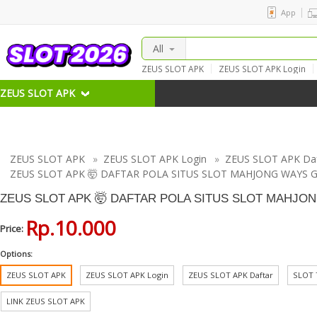
App
All
ZEUS SLOT APK
ZEUS SLOT APK Login
SLOT THAILAND
SLOT ALTERNATIF
SITUS ZEUS SLOT APK
LINK ZEUS SLOT
ZEUS SLOT APK
ZEUS SLOT APK
»
ZEUS SLOT APK Login
»
ZEUS SLOT APK Daf
ZEUS SLOT APK 🤯 DAFTAR POLA SITUS SLOT MAHJONG WAYS G
ZEUS SLOT APK 🤯 DAFTAR POLA SITUS SLOT MAHJON
Rp.10.000
Price:
Options:
ZEUS SLOT APK
ZEUS SLOT APK Login
ZEUS SLOT APK Daftar
SLOT 
LINK ZEUS SLOT APK