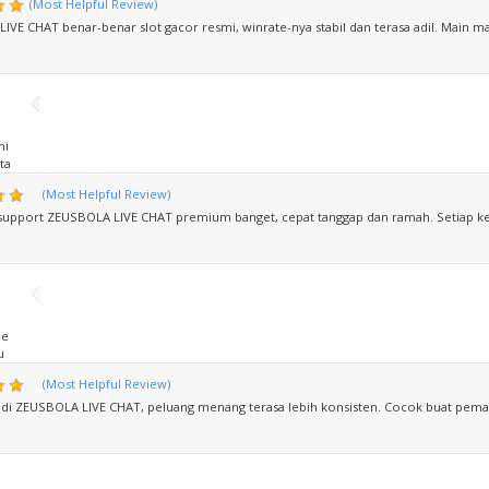
(Most Helpful Review)
IVE CHAT benar-benar slot gacor resmi, winrate-nya stabil dan terasa adil. Main 
mi
ta
(Most Helpful Review)
support ZEUSBOLA LIVE CHAT premium banget, cepat tanggap dan ramah. Setiap ke
de
u
(Most Helpful Review)
 di ZEUSBOLA LIVE CHAT, peluang menang terasa lebih konsisten. Cocok buat pemain