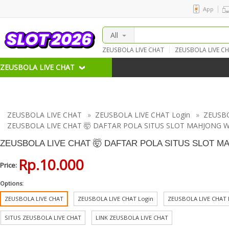
App
All
ZEUSBOLA LIVE CHAT
ZEUSBOLA LIVE CH
RTP ZEUSBOLA LIVE CHAT
SLOT THAIL
SITUS RESMI
SITUS ZEUSBOLA LIVE CH
ZEUSBOLA LIVE CHAT
ZEUSBOLA LIVE CHAT
»
ZEUSBOLA LIVE CHAT Login
»
ZEUSBO
ZEUSBOLA LIVE CHAT 🤯 DAFTAR POLA SITUS SLOT MAHJONG W
ZEUSBOLA LIVE CHAT 🤯 DAFTAR POLA SITUS SLOT M
Rp.10.000
Price:
Options:
ZEUSBOLA LIVE CHAT
ZEUSBOLA LIVE CHAT Login
ZEUSBOLA LIVE CHAT 
SITUS ZEUSBOLA LIVE CHAT
LINK ZEUSBOLA LIVE CHAT