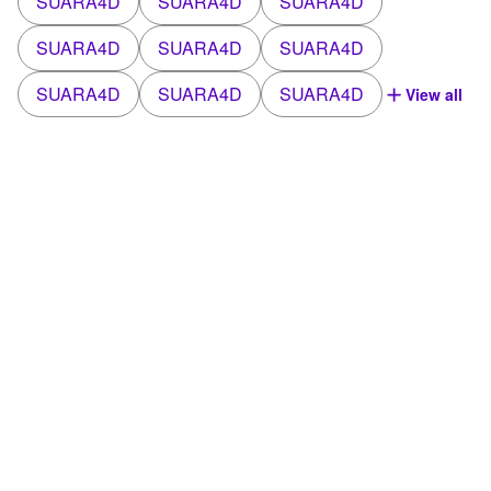
SUARA4D
SUARA4D
SUARA4D
SUARA4D
SUARA4D
SUARA4D
SUARA4D
SUARA4D
SUARA4D
View all