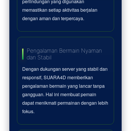
perlindungan yang digunakan
memastikan setiap aktivitas berjalan
dengan aman dan terpercaya.
Pengalaman Bermain Nyaman
dan Stabil
Dengan dukungan server yang stabil dan
responsif, SUARA4D memberikan
pengalaman bermain yang lancar tanpa
gangguan. Hal ini membuat pemain
dapat menikmati permainan dengan lebih
fokus.