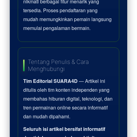
nikmati berbagai fitur menarik yang
tersedia. Proses pendaftaran yang
mudah memungkinkan pemain langsung
memulai pengalaman bermain.
Tentang Penulis & Cara
Menghubungi
Tim Editorial SUARA4D
— Artikel ini
ditulis oleh tim konten independen yang
membahas hiburan digital, teknologi, dan
tren permainan online secara informatif
dan mudah dipahami.
Seluruh isi artikel bersifat informatif