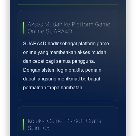
Akses Mudah ke Platform Game
Online SUARA4D
SUARA4D hadir sebagai platform game
online yang memberikan akses mudah
dan cepat bagi semua pengguna.
Dengan sistem login praktis, pemain
dapat langsung menikmati berbagai
permainan tanpa hambatan.
Koleksi Game PG Soft Gratis
Spin 10x