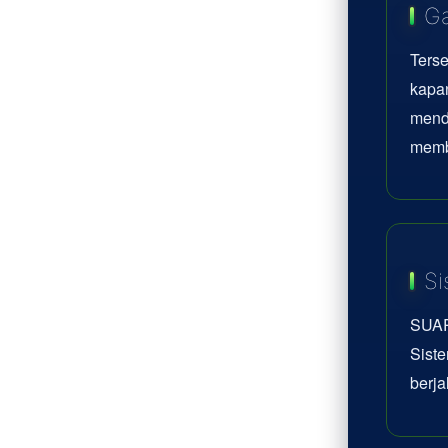
Ga
Terse
kapan
mend
memb
Si
SUAR
Siste
berja