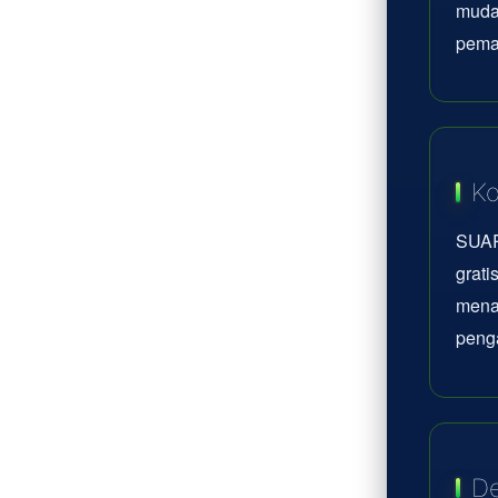
mudah
pema
Ko
SUAR
grati
mena
peng
De