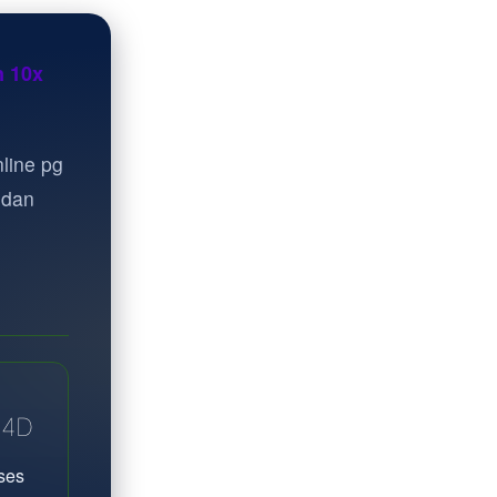
n 10x
line pg
 dan
A4D
ses