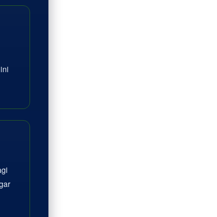
ini
agi
gar