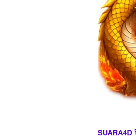
Intro
SUARA4D 🚀