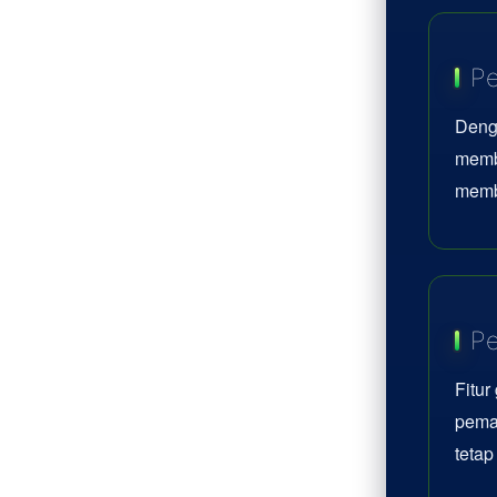
Pe
Deng
memb
memb
Pe
Fitur
pemai
teta