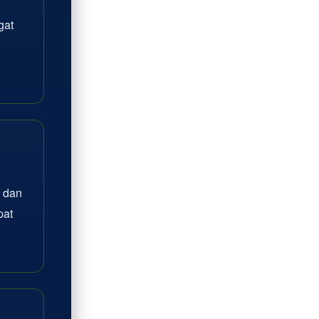
gat
 dan
pat