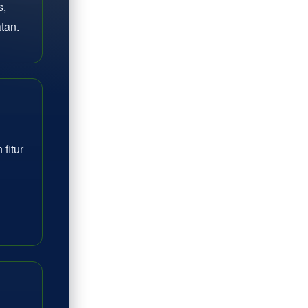
s,
tan.
fitur