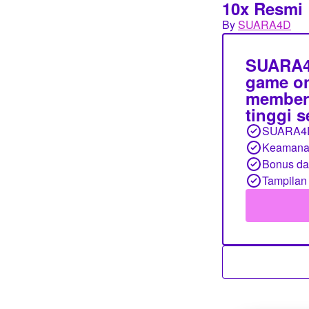
10x Resmi
By
SUARA4D
SUARA4D
game on
member,
tinggi 
SUARA4
Keamanan
Bonus d
Tampilan