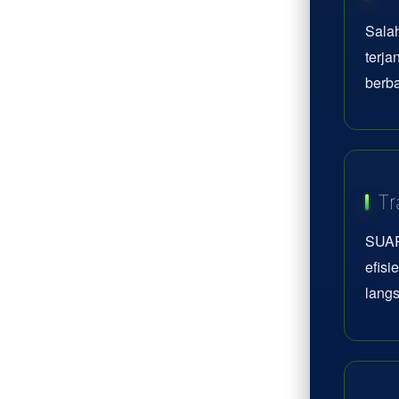
Sala
terj
berba
Tr
SUAR
efisi
lang