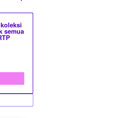
koleksi
uk semua
 RTP