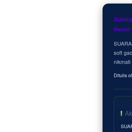
SUARA4
Resmi
SUARA4
soft ga
nikmati
Ditulis 
Ak
SUAR