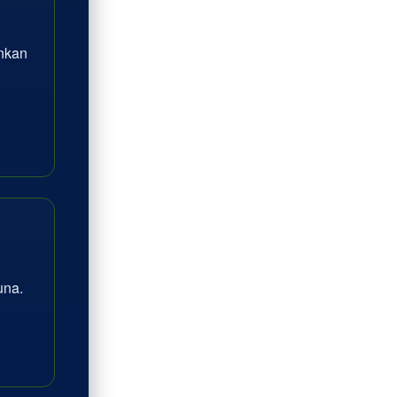
inkan
na.