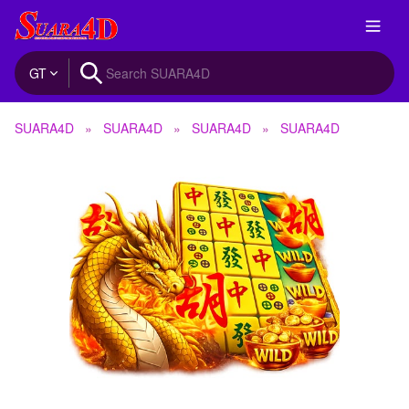
GT
SUARA4D
SUARA4D
SUARA4D
SUARA4D