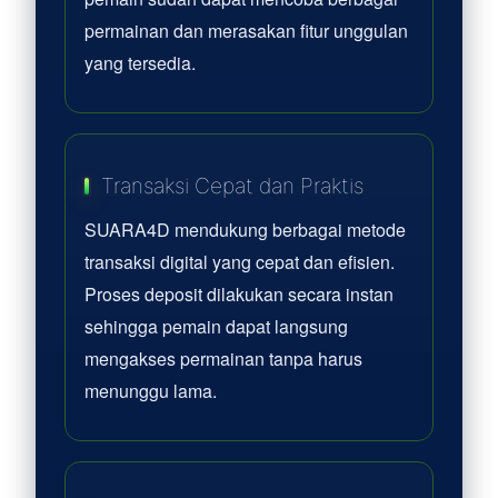
permainan dan merasakan fitur unggulan
yang tersedia.
Transaksi Cepat dan Praktis
SUARA4D mendukung berbagai metode
transaksi digital yang cepat dan efisien.
Proses deposit dilakukan secara instan
sehingga pemain dapat langsung
mengakses permainan tanpa harus
menunggu lama.