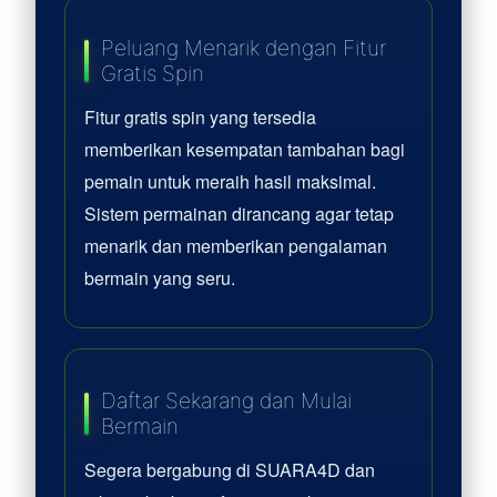
Peluang Menarik dengan Fitur
Gratis Spin
Fitur gratis spin yang tersedia
memberikan kesempatan tambahan bagi
pemain untuk meraih hasil maksimal.
Sistem permainan dirancang agar tetap
menarik dan memberikan pengalaman
bermain yang seru.
Daftar Sekarang dan Mulai
Bermain
Segera bergabung di SUARA4D dan