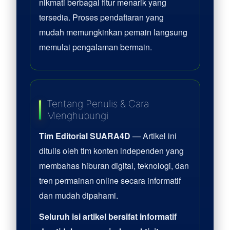
nikmati berbagai fitur menarik yang
tersedia. Proses pendaftaran yang
mudah memungkinkan pemain langsung
memulai pengalaman bermain.
Tentang Penulis & Cara
Menghubungi
Tim Editorial SUARA4D
— Artikel ini
ditulis oleh tim konten independen yang
membahas hiburan digital, teknologi, dan
tren permainan online secara informatif
dan mudah dipahami.
Seluruh isi artikel bersifat informatif