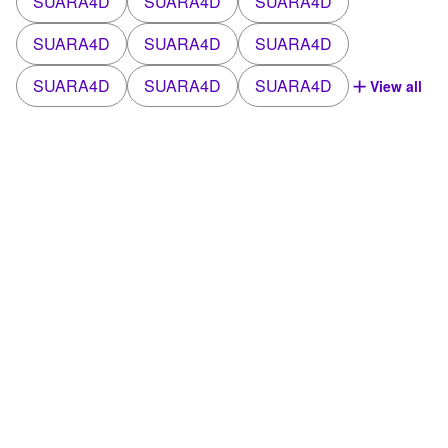
SUARA4D
SUARA4D
SUARA4D
SUARA4D
SUARA4D
SUARA4D
SUARA4D
SUARA4D
SUARA4D
View all