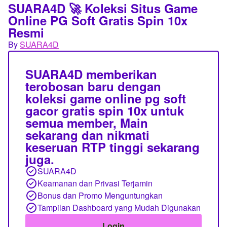
SUARA4D 🚀 Koleksi Situs Game
Online PG Soft Gratis Spin 10x
Resmi
By
SUARA4D
SUARA4D memberikan
terobosan baru dengan
koleksi game online pg soft
gacor gratis spin 10x untuk
semua member, Main
sekarang dan nikmati
keseruan RTP tinggi sekarang
juga.
SUARA4D
Keamanan dan Privasi Terjamin
Bonus dan Promo Menguntungkan
Tampilan Dashboard yang Mudah Digunakan
Login