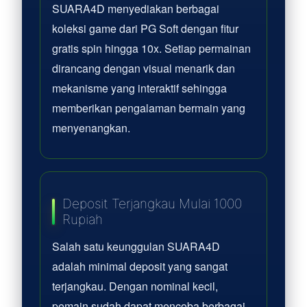
SUARA4D menyediakan berbagai
koleksi game dari PG Soft dengan fitur
gratis spin hingga 10x. Setiap permainan
dirancang dengan visual menarik dan
mekanisme yang interaktif sehingga
memberikan pengalaman bermain yang
menyenangkan.
Deposit Terjangkau Mulai 1000
Rupiah
Salah satu keunggulan SUARA4D
adalah minimal deposit yang sangat
terjangkau. Dengan nominal kecil,
pemain sudah dapat mencoba berbagai