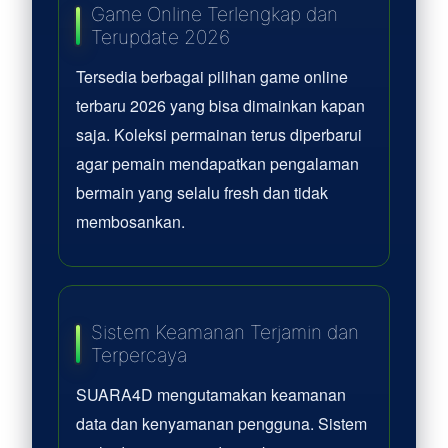
Game Online Terlengkap dan
Terupdate 2026
Tersedia berbagai pilihan game online
terbaru 2026 yang bisa dimainkan kapan
saja. Koleksi permainan terus diperbarui
agar pemain mendapatkan pengalaman
bermain yang selalu fresh dan tidak
membosankan.
Sistem Keamanan Terjamin dan
Terpercaya
SUARA4D mengutamakan keamanan
data dan kenyamanan pengguna. Sistem