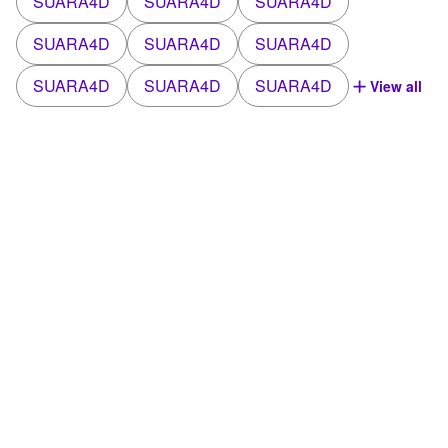
SUARA4D
SUARA4D
SUARA4D
SUARA4D
SUARA4D
SUARA4D
SUARA4D
SUARA4D
SUARA4D
View all