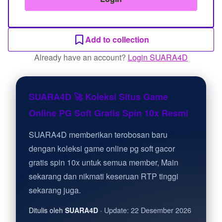
Add to collection
Already have an account?
Login SUARA4D
SUARA4D 🚀 Koleksi Situs Game
Online PG Soft Gratis Spin 10x Resmi
SUARA4D memberikan terobosan baru
dengan koleksi game online pg soft gacor
gratis spin 10x untuk semua member, Main
sekarang dan nikmati keseruan RTP tinggi
sekarang juga.
Update: 22 Desember 2026
Ditulis oleh
SUARA4D
·