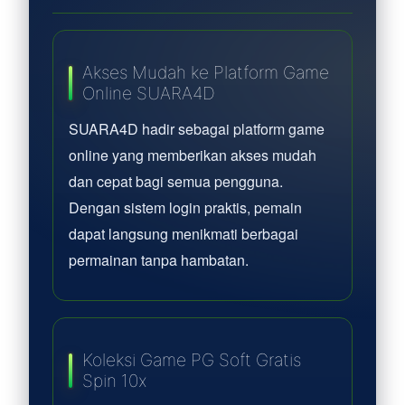
Akses Mudah ke Platform Game
Online SUARA4D
SUARA4D hadir sebagai platform game
online yang memberikan akses mudah
dan cepat bagi semua pengguna.
Dengan sistem login praktis, pemain
dapat langsung menikmati berbagai
permainan tanpa hambatan.
Koleksi Game PG Soft Gratis
Spin 10x