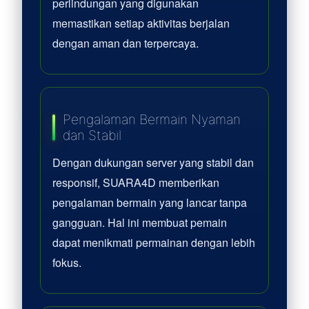
perlindungan yang digunakan
memastikan setiap aktivitas berjalan
dengan aman dan terpercaya.
Pengalaman Bermain Nyaman
dan Stabil
Dengan dukungan server yang stabil dan
responsif, SUARA4D memberikan
pengalaman bermain yang lancar tanpa
gangguan. Hal ini membuat pemain
dapat menikmati permainan dengan lebih
fokus.