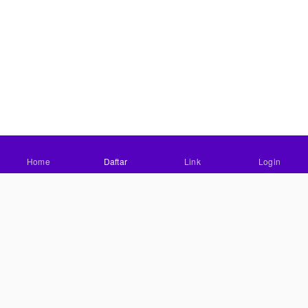
Home
Daftar
Link
Login
Discover
About
SUARA4D
Our Pricing
& Plans
Send me tips, trends, updates & offers.
Stock