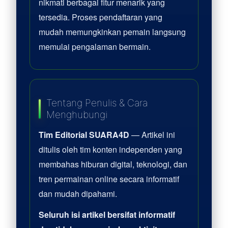
nikmati berbagai fitur menarik yang
tersedia. Proses pendaftaran yang
mudah memungkinkan pemain langsung
memulai pengalaman bermain.
Tentang Penulis & Cara
Menghubungi
Tim Editorial SUARA4D
— Artikel ini
ditulis oleh tim konten independen yang
membahas hiburan digital, teknologi, dan
tren permainan online secara informatif
dan mudah dipahami.
Seluruh isi artikel bersifat informatif