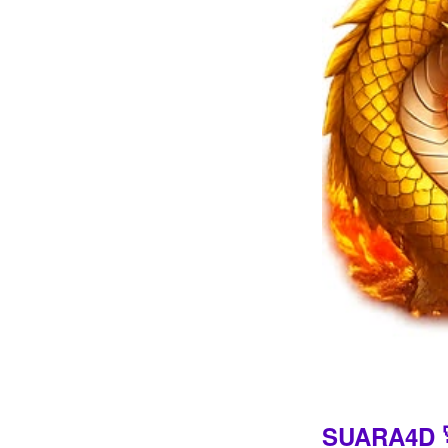
Intro
SUARA4D 🚀