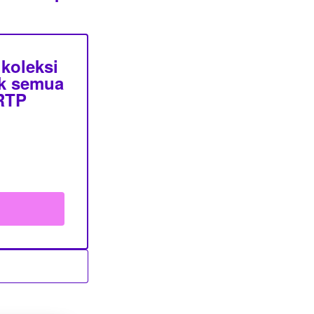
koleksi
uk semua
 RTP