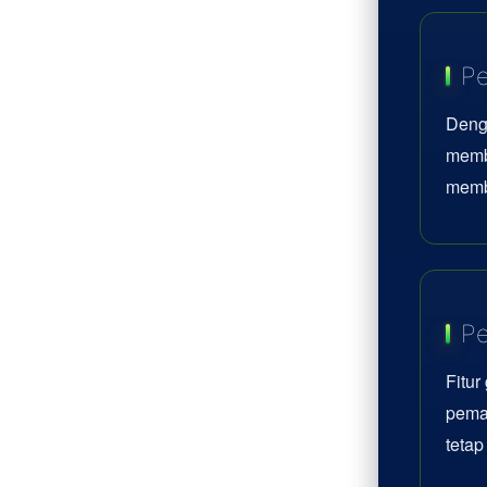
Pe
Deng
memb
memb
Pe
Fitur
pemai
teta