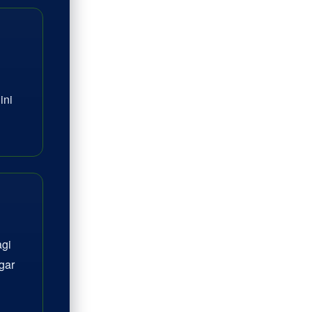
ini
agi
gar