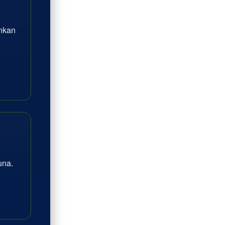
inkan
na.