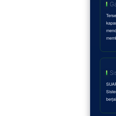
Ga
Terse
kapan
mend
memb
Si
SUAR
Siste
berja