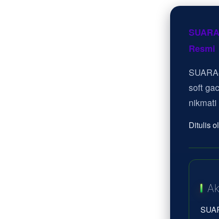
SUARA4
Resmi
SUARA4
soft ga
nikmati
Ditulis 
Ak
SUAR