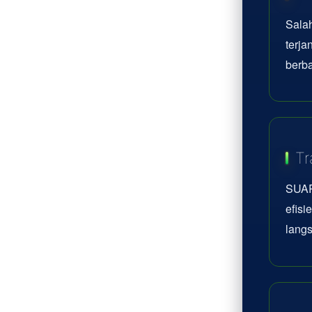
Sala
terj
berba
Tr
SUAR
efisi
lang