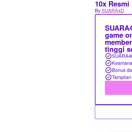
10x Resmi
By
SUARA4D
SUARA4D
game on
member,
tinggi 
SUARA4
Keamanan
Bonus d
Tampilan