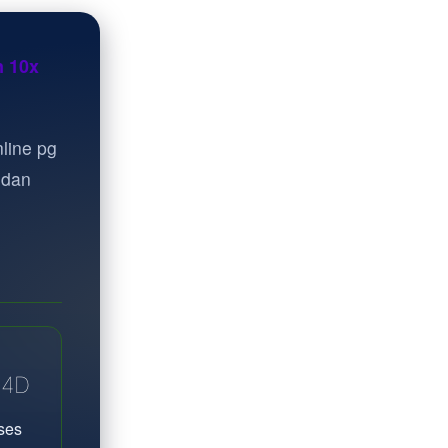
n 10x
line pg
 dan
A4D
ses