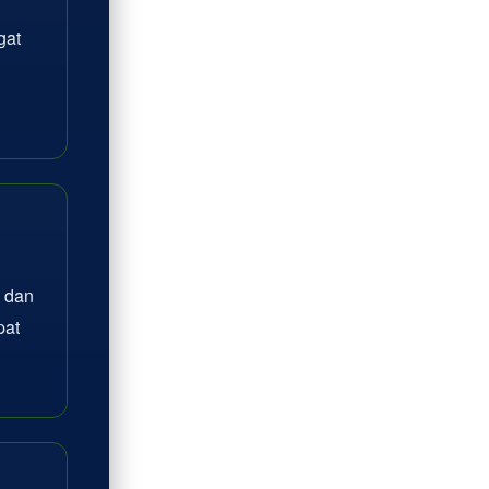
gat
 dan
pat