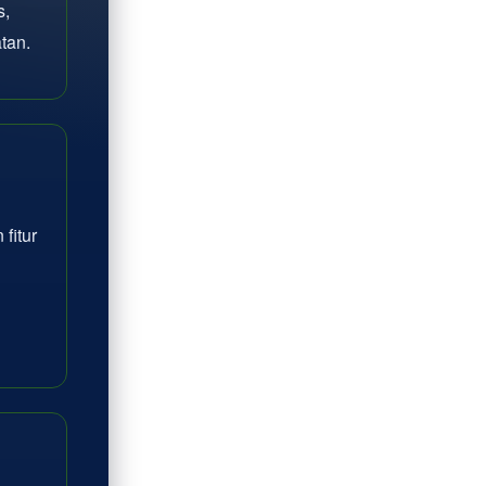
s,
tan.
fitur