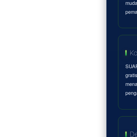
mudah
pema
Ko
SUAR
grati
mena
peng
De