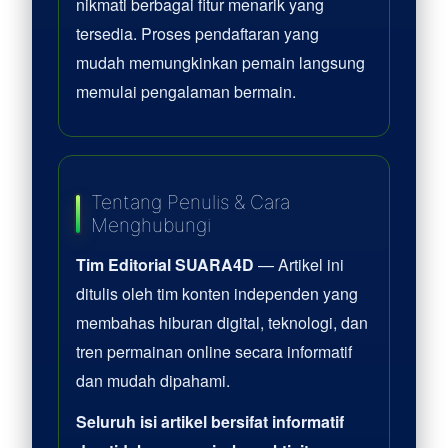
nikmati berbagai fitur menarik yang
tersedia. Proses pendaftaran yang
mudah memungkinkan pemain langsung
memulai pengalaman bermain.
Tentang Penulis & Cara
Menghubungi
Tim Editorial SUARA4D
— Artikel ini
ditulis oleh tim konten independen yang
membahas hiburan digital, teknologi, dan
tren permainan online secara informatif
dan mudah dipahami.
Seluruh isi artikel bersifat informatif