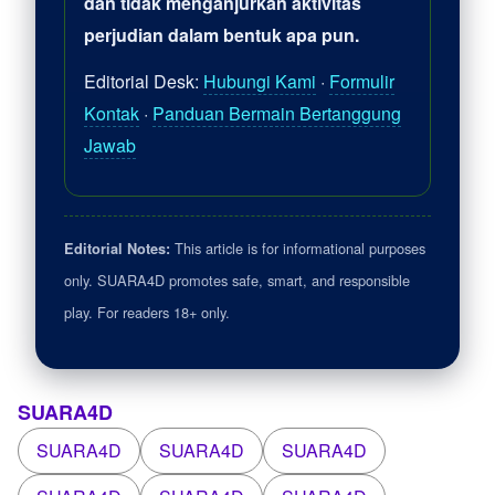
dan tidak menganjurkan aktivitas
perjudian dalam bentuk apa pun.
Editorial Desk:
Hubungi Kami
·
Formulir
Kontak
·
Panduan Bermain Bertanggung
Jawab
This article is for informational purposes
Editorial Notes:
only. SUARA4D promotes safe, smart, and responsible
play. For readers 18+ only.
SUARA4D
SUARA4D
SUARA4D
SUARA4D