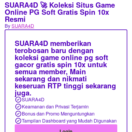
SUARA4D 🚀 Koleksi Situs Game
Online PG Soft Gratis Spin 10x
Resmi
By
SUARA4D
SUARA4D memberikan
terobosan baru dengan
koleksi game online pg soft
gacor gratis spin 10x untuk
semua member, Main
sekarang dan nikmati
keseruan RTP tinggi sekarang
juga.
SUARA4D
Keamanan dan Privasi Terjamin
Bonus dan Promo Menguntungkan
Tampilan Dashboard yang Mudah Digunakan
Login