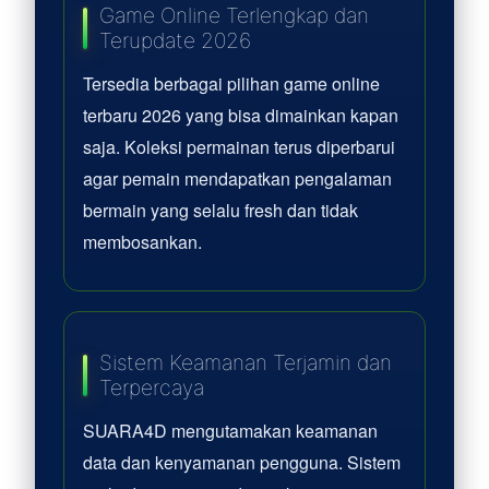
Game Online Terlengkap dan
Terupdate 2026
Tersedia berbagai pilihan game online
terbaru 2026 yang bisa dimainkan kapan
saja. Koleksi permainan terus diperbarui
agar pemain mendapatkan pengalaman
bermain yang selalu fresh dan tidak
membosankan.
Sistem Keamanan Terjamin dan
Terpercaya
SUARA4D mengutamakan keamanan
data dan kenyamanan pengguna. Sistem