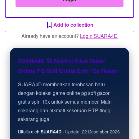
Add to collection
Already have an account?
Login SUARA4D
SUARA4D 🚀 Koleksi Situs Game
Online PG Soft Gratis Spin 10x Resmi
SUARA4D memberikan terobosan baru
dengan koleksi game online pg soft gacor
gratis spin 10x untuk semua member, Main
sekarang dan nikmati keseruan RTP tinggi
sekarang juga.
Update: 22 Desember 2026
Ditulis oleh
SUARA4D
·