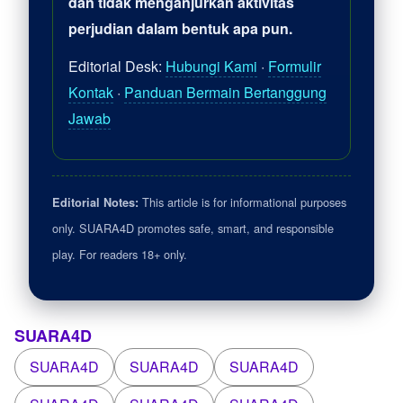
dan tidak menganjurkan aktivitas
perjudian dalam bentuk apa pun.
Editorial Desk:
Hubungi Kami
·
Formulir
Kontak
·
Panduan Bermain Bertanggung
Jawab
This article is for informational purposes
Editorial Notes:
only. SUARA4D promotes safe, smart, and responsible
play. For readers 18+ only.
SUARA4D
SUARA4D
SUARA4D
SUARA4D