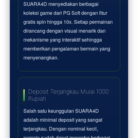
SUARA4D menyediakan berbagai
koleksi game dari PG Soft dengan fitur
gratis spin hingga 10x. Setiap permainan
dirancang dengan visual menarik dan
mekanisme yang interaktif sehingga
memberikan pengalaman bermain yang
menyenangkan.
Deposit Terjangkau Mulai 1000
Rupiah
Salah satu keunggulan SUARA4D
adalah minimal deposit yang sangat
terjangkau. Dengan nominal kecil,
pemain sudah dapat mencoba berbagai