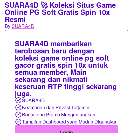
SUARA4D 🚀 Koleksi Situs Game
Online PG Soft Gratis Spin 10x
Resmi
By
SUARA4D
SUARA4D memberikan
terobosan baru dengan
koleksi game online pg soft
gacor gratis spin 10x untuk
semua member, Main
sekarang dan nikmati
keseruan RTP tinggi sekarang
juga.
SUARA4D
Keamanan dan Privasi Terjamin
Bonus dan Promo Menguntungkan
Tampilan Dashboard yang Mudah Digunakan
Login