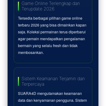
Game Online Terlengkap dan
Terupdate 2026
Tersedia berbagai pilihan game online
terbaru 2026 yang bisa dimainkan kapan
saja. Koleksi permainan terus diperbarui
agar pemain mendapatkan pengalaman
bermain yang selalu fresh dan tidak
membosankan.
Sistem Keamanan Terjamin dan
Terpercaya
SUARA4D mengutamakan keamanan
data dan kenyamanan pengguna. Sistem