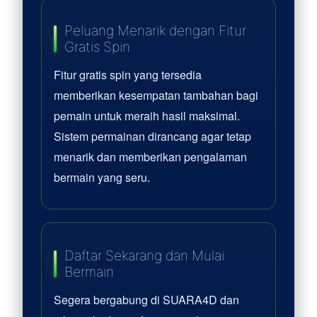
Peluang Menarik dengan Fitur
Gratis Spin
Fitur gratis spin yang tersedia
memberikan kesempatan tambahan bagi
pemain untuk meraih hasil maksimal.
Sistem permainan dirancang agar tetap
menarik dan memberikan pengalaman
bermain yang seru.
Daftar Sekarang dan Mulai
Bermain
Segera bergabung di SUARA4D dan