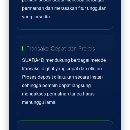
permainan dan merasakan fitur unggulan
yang tersedia.
Transaksi Cepat dan Praktis
SUARA4D mendukung berbagai metode
transaksi digital yang cepat dan efisien.
Proses deposit dilakukan secara instan
sehingga pemain dapat langsung
mengakses permainan tanpa harus
menunggu lama.