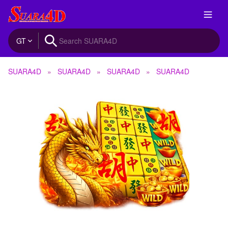
GT
SUARA4D
SUARA4D
SUARA4D
SUARA4D