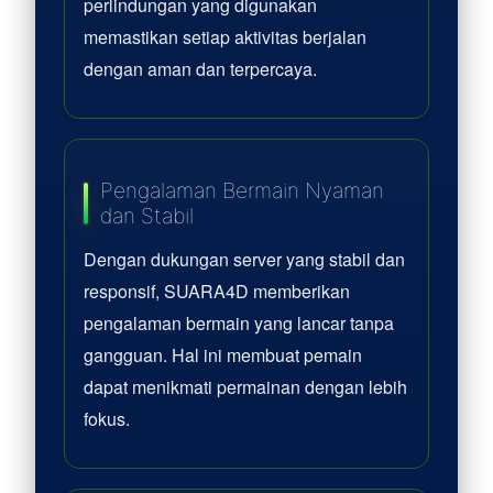
perlindungan yang digunakan
memastikan setiap aktivitas berjalan
dengan aman dan terpercaya.
Pengalaman Bermain Nyaman
dan Stabil
Dengan dukungan server yang stabil dan
responsif, SUARA4D memberikan
pengalaman bermain yang lancar tanpa
gangguan. Hal ini membuat pemain
dapat menikmati permainan dengan lebih
fokus.