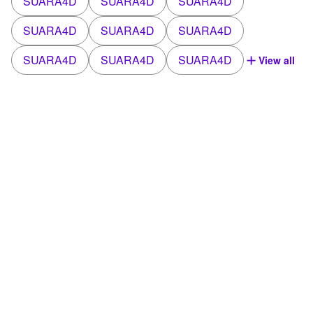
SUARA4D
SUARA4D
SUARA4D
SUARA4D
SUARA4D
SUARA4D
SUARA4D
SUARA4D
SUARA4D
View all