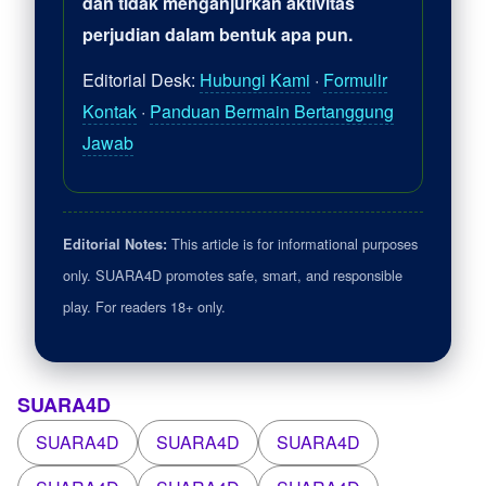
dan tidak menganjurkan aktivitas
perjudian dalam bentuk apa pun.
Editorial Desk:
Hubungi Kami
·
Formulir
Kontak
·
Panduan Bermain Bertanggung
Jawab
This article is for informational purposes
Editorial Notes:
only. SUARA4D promotes safe, smart, and responsible
play. For readers 18+ only.
SUARA4D
SUARA4D
SUARA4D
SUARA4D