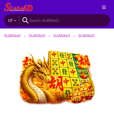
GT
SUARA4D
SUARA4D
SUARA4D
SUARA4D