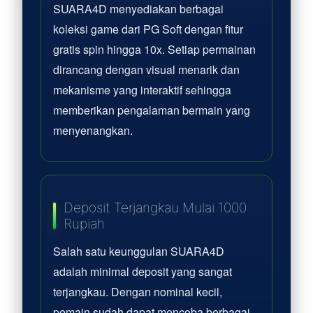
SUARA4D menyediakan berbagai
koleksi game dari PG Soft dengan fitur
gratis spin hingga 10x. Setiap permainan
dirancang dengan visual menarik dan
mekanisme yang interaktif sehingga
memberikan pengalaman bermain yang
menyenangkan.
Deposit Terjangkau Mulai 1000
Rupiah
Salah satu keunggulan SUARA4D
adalah minimal deposit yang sangat
terjangkau. Dengan nominal kecil,
pemain sudah dapat mencoba berbagai