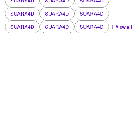
SUARA4D
SUARA4D
SUARA4D
SUARA4D
SUARA4D
SUARA4D
SUARA4D
SUARA4D
SUARA4D
View all