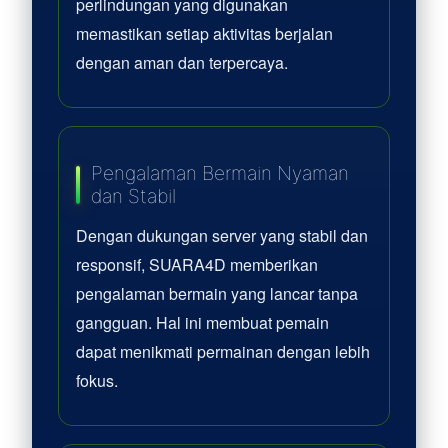
perlindungan yang digunakan
memastikan setiap aktivitas berjalan
dengan aman dan terpercaya.
Pengalaman Bermain Nyaman
dan Stabil
Dengan dukungan server yang stabil dan
responsif, SUARA4D memberikan
pengalaman bermain yang lancar tanpa
gangguan. Hal ini membuat pemain
dapat menikmati permainan dengan lebih
fokus.