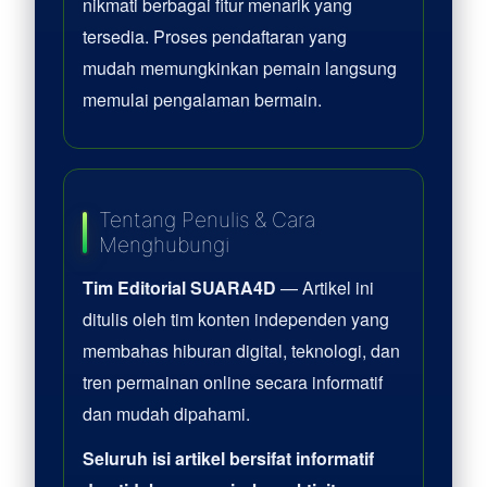
nikmati berbagai fitur menarik yang
tersedia. Proses pendaftaran yang
mudah memungkinkan pemain langsung
memulai pengalaman bermain.
Tentang Penulis & Cara
Menghubungi
Tim Editorial SUARA4D
— Artikel ini
ditulis oleh tim konten independen yang
membahas hiburan digital, teknologi, dan
tren permainan online secara informatif
dan mudah dipahami.
Seluruh isi artikel bersifat informatif