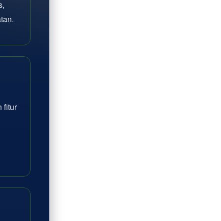
s,
tan.
fitur