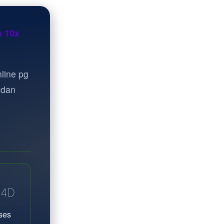
n 10x
line pg
 dan
A4D
ses