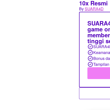
10x Resmi
By
SUARA4D
SUARA4D
game on
member,
tinggi 
SUARA4
Keamanan
Bonus d
Tampilan