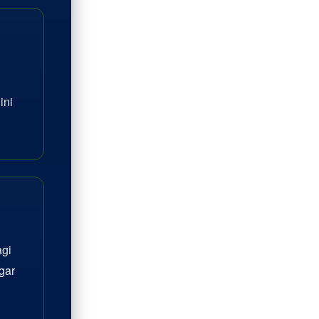
ini
agi
gar