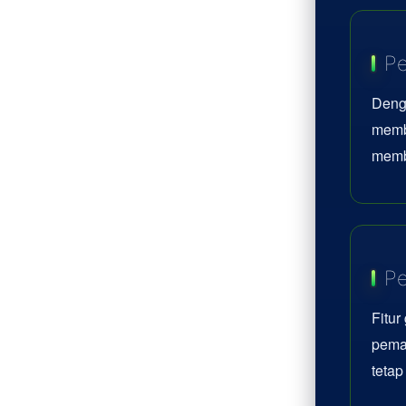
Pe
Deng
memb
memb
Pe
Fitur
pemai
teta