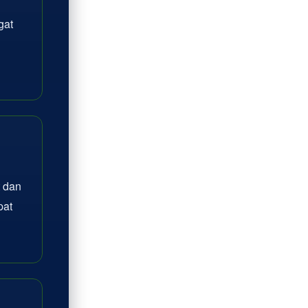
gat
 dan
pat