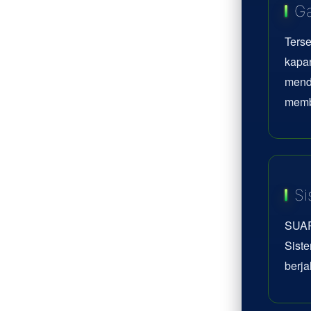
Ga
Terse
kapan
mend
memb
Si
SUAR
Siste
berja