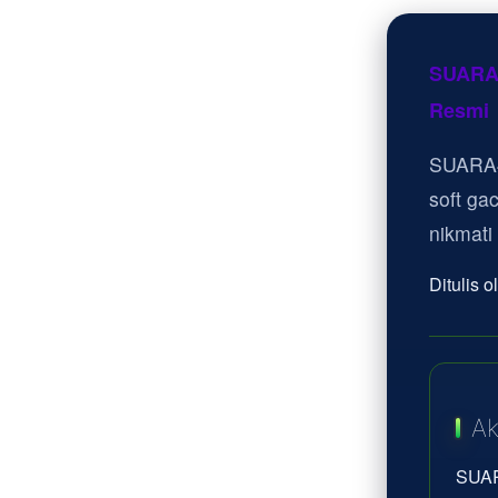
SUARA4
Resmi
SUARA4
soft ga
nikmati
Ditulis 
Ak
SUAR