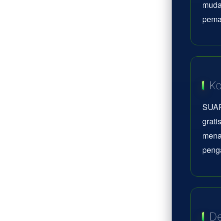
mudah
pema
Ko
SUAR
grati
mena
peng
De