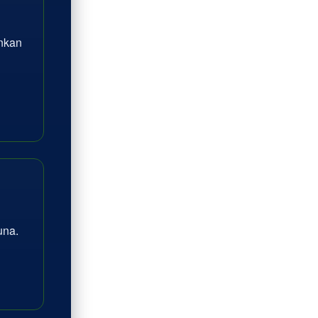
inkan
na.