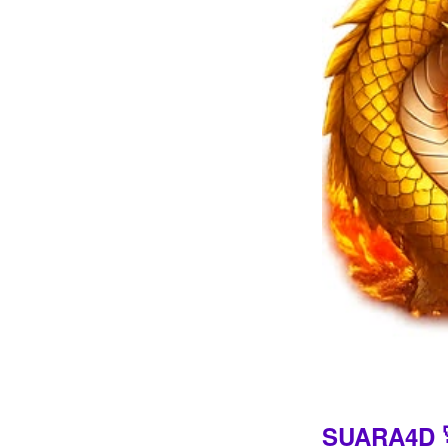
Intro
SUARA4D 🚀