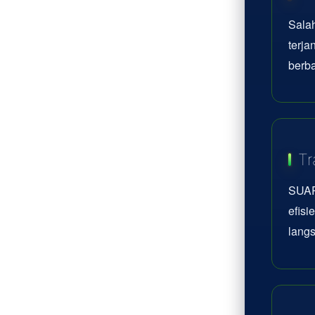
Sala
terj
berba
Tr
SUAR
efisi
lang