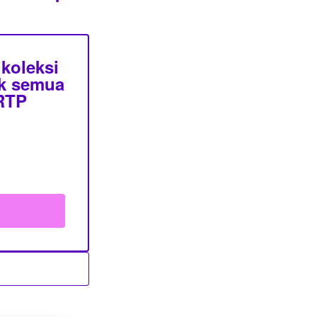
koleksi
uk semua
 RTP