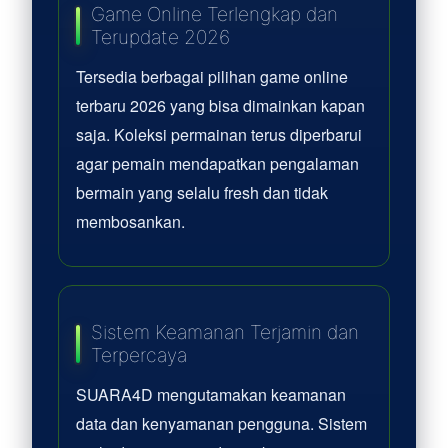
Game Online Terlengkap dan
Terupdate 2026
Tersedia berbagai pilihan game online
terbaru 2026 yang bisa dimainkan kapan
saja. Koleksi permainan terus diperbarui
agar pemain mendapatkan pengalaman
bermain yang selalu fresh dan tidak
membosankan.
Sistem Keamanan Terjamin dan
Terpercaya
SUARA4D mengutamakan keamanan
data dan kenyamanan pengguna. Sistem