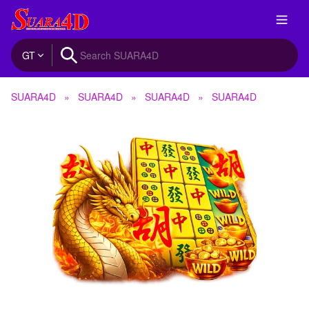
GT
SUARA4D
SUARA4D
SUARA4D
SUARA4D