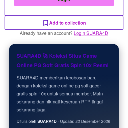
Add to collection
Already have an account?
Login SUARA4D
SUARA4D 🚀 Koleksi Situs Game
Online PG Soft Gratis Spin 10x Resmi
SUARA4D memberikan terobosan baru
dengan koleksi game online pg soft gacor
gratis spin 10x untuk semua member, Main
sekarang dan nikmati keseruan RTP tinggi
sekarang juga.
Update: 22 Desember 2026
Ditulis oleh
SUARA4D
·