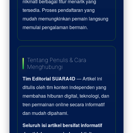
nikmati berbagai fitur menarik yang
tersedia. Proses pendaftaran yang
mudah memungkinkan pemain langsung
memulai pengalaman bermain.
Tentang Penulis & Cara
Menghubungi
Tim Editorial SUARA4D
— Artikel ini
ditulis oleh tim konten independen yang
membahas hiburan digital, teknologi, dan
tren permainan online secara informatif
dan mudah dipahami.
Seluruh isi artikel bersifat informatif