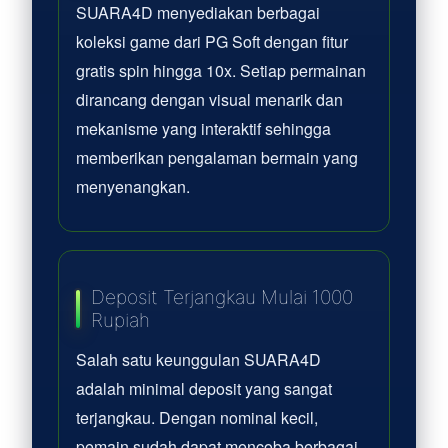
SUARA4D menyediakan berbagai
koleksi game dari PG Soft dengan fitur
gratis spin hingga 10x. Setiap permainan
dirancang dengan visual menarik dan
mekanisme yang interaktif sehingga
memberikan pengalaman bermain yang
menyenangkan.
Deposit Terjangkau Mulai 1000
Rupiah
Salah satu keunggulan SUARA4D
adalah minimal deposit yang sangat
terjangkau. Dengan nominal kecil,
pemain sudah dapat mencoba berbagai