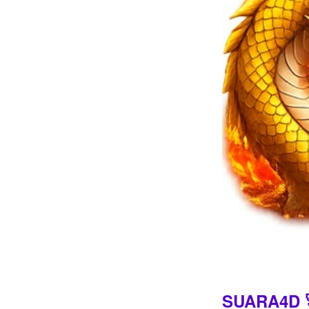
Intro
SUARA4D 🚀