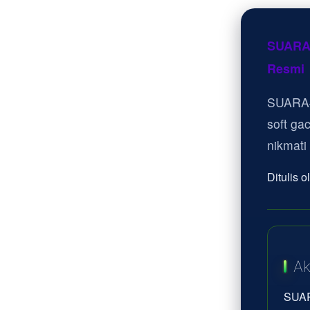
SUARA4
Resmi
SUARA4
soft ga
nikmati
Ditulis 
Ak
SUAR