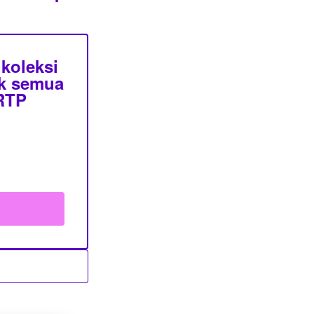
koleksi
uk semua
 RTP