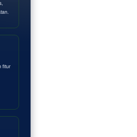
s,
tan.
fitur