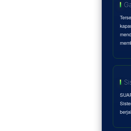
Ga
Terse
kapan
mend
memb
Si
SUAR
Siste
berja