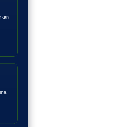
inkan
na.