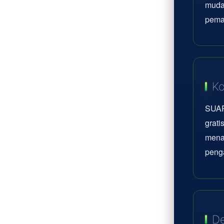
mudah
pema
Ko
SUAR
grati
mena
peng
De