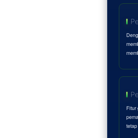
Pe
Deng
memb
memb
Pe
Fitur
pemai
teta