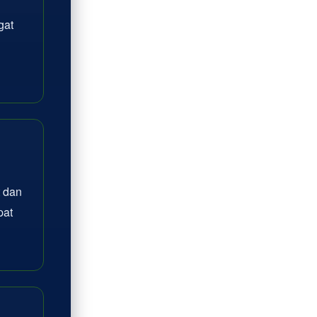
gat
 dan
pat