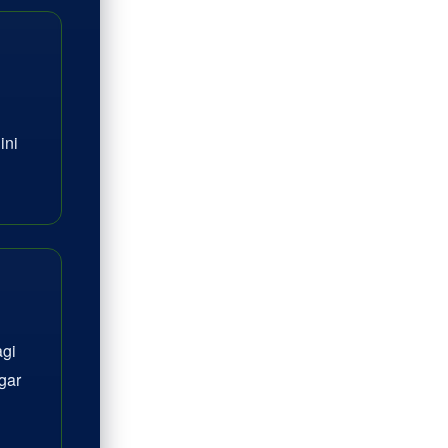
ini
agi
gar