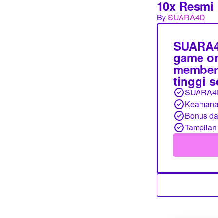
10x Resmi
By
SUARA4D
SUARA4D
game on
member,
tinggi 
SUARA4
Keamanan
Bonus d
Tampilan