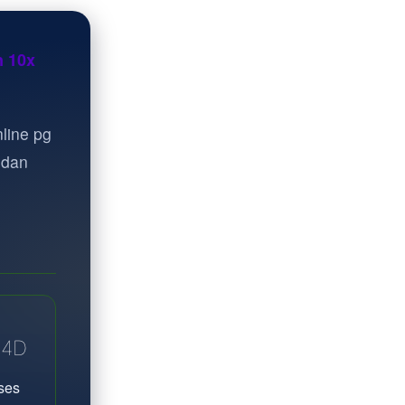
n 10x
line pg
 dan
A4D
ses