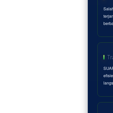
Sala
terj
berba
Tr
SUAR
efisi
lang