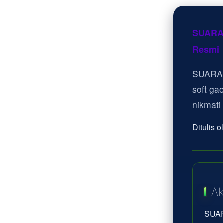
SUARA4
Resmi
SUARA4
soft ga
nikmati
Ditulis 
Ak
SUAR