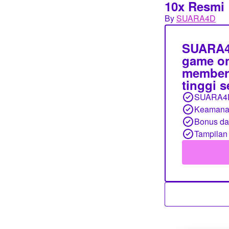
10x Resmi
By
SUARA4D
SUARA4D
game on
member,
tinggi 
SUARA4
Keamanan
Bonus d
Tampilan