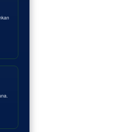
inkan
na.