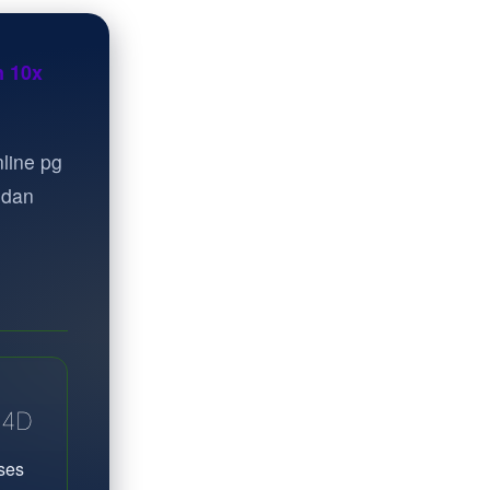
n 10x
line pg
 dan
A4D
ses