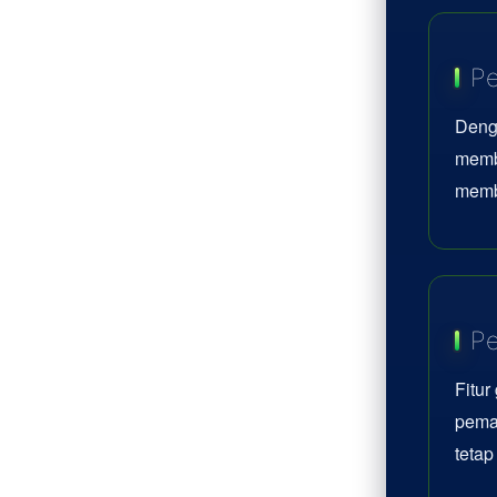
Pe
Deng
memb
memb
Pe
Fitur
pemai
teta