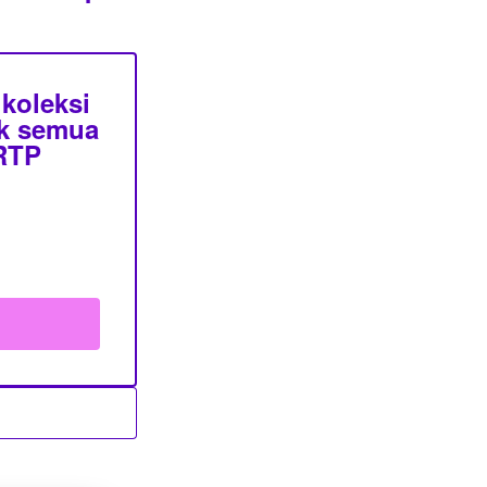
koleksi
uk semua
 RTP