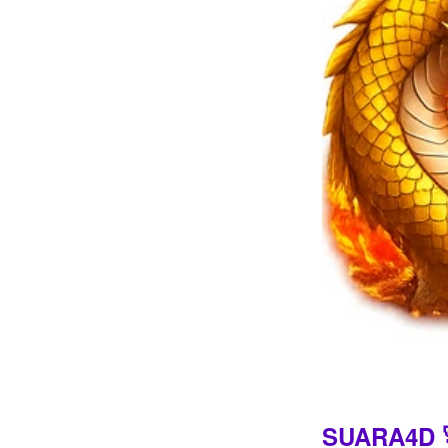
Intro
SUARA4D 🚀