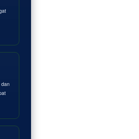
gat
 dan
pat