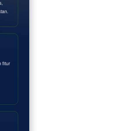
s,
tan.
fitur