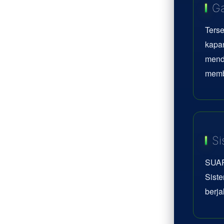
Ga
Terse
kapan
mend
memb
Si
SUAR
Siste
berja