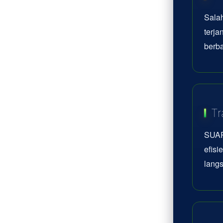
Sala
terj
berba
Tr
SUAR
efisi
lang