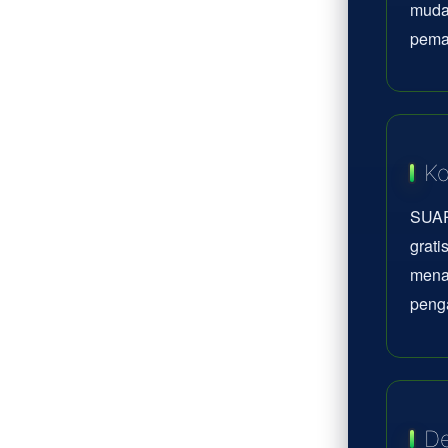
mudah
pema
Ko
SUAR
grati
mena
peng
De