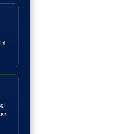
ini
agi
gar