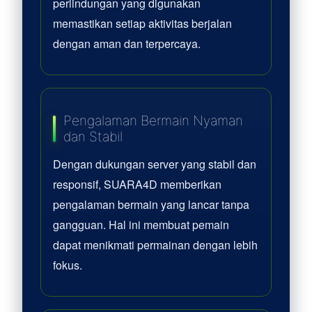
perlindungan yang digunakan
memastikan setiap aktivitas berjalan
dengan aman dan terpercaya.
Pengalaman Bermain Nyaman
dan Stabil
Dengan dukungan server yang stabil dan
responsif, SUARA4D memberikan
pengalaman bermain yang lancar tanpa
gangguan. Hal ini membuat pemain
dapat menikmati permainan dengan lebih
fokus.