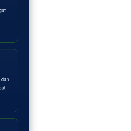
gat
 dan
pat