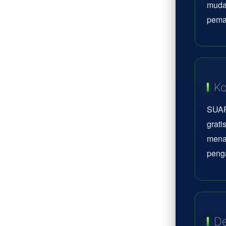
mudah
pema
Ko
SUAR
grati
mena
peng
De