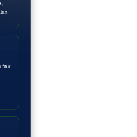
s,
tan.
fitur