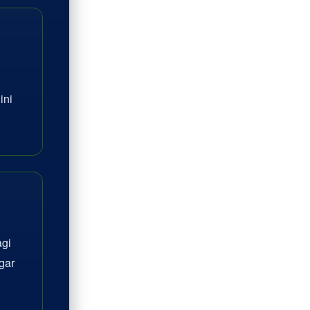
ini
agi
gar