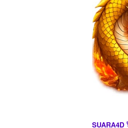
Intro
SUARA4D 🚀