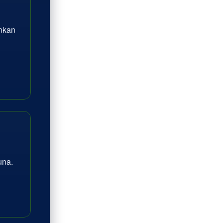
inkan
na.