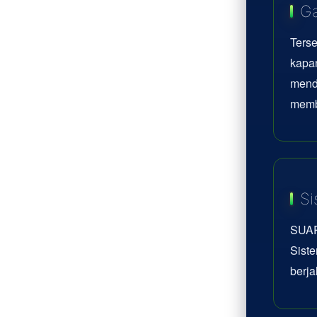
Ga
Terse
kapan
mend
memb
Si
SUAR
Siste
berja