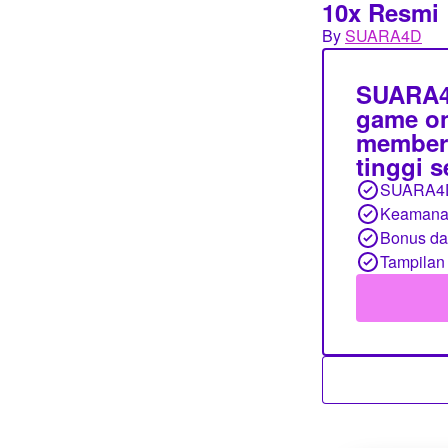
10x Resmi
By
SUARA4D
SUARA4D
game on
member,
tinggi 
SUARA4
Keamanan
Bonus d
Tampilan