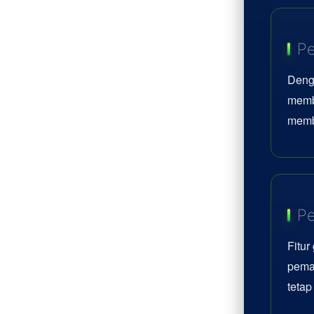
Pe
Deng
memb
memb
Pe
Fitur
pemai
teta