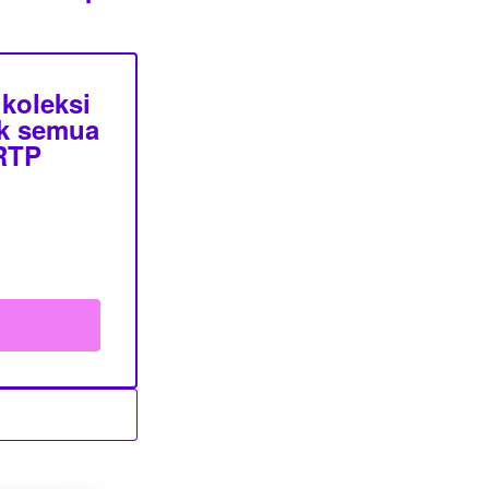
koleksi
uk semua
 RTP