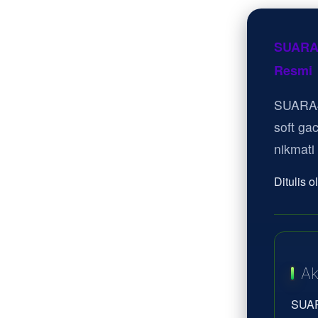
SUARA4
Resmi
SUARA4
soft ga
nikmati
Ditulis 
Ak
SUAR