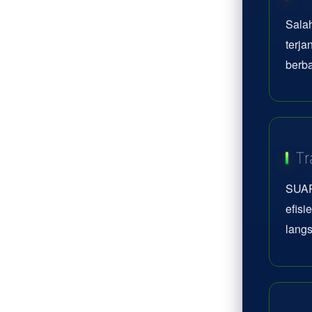
Sala
terj
berba
Tr
SUAR
efisi
lang