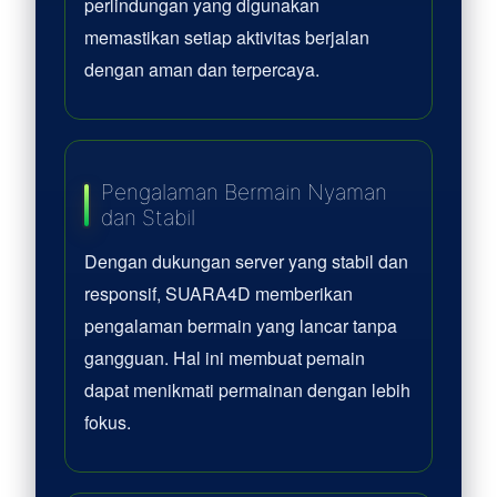
perlindungan yang digunakan
memastikan setiap aktivitas berjalan
dengan aman dan terpercaya.
Pengalaman Bermain Nyaman
dan Stabil
Dengan dukungan server yang stabil dan
responsif, SUARA4D memberikan
pengalaman bermain yang lancar tanpa
gangguan. Hal ini membuat pemain
dapat menikmati permainan dengan lebih
fokus.