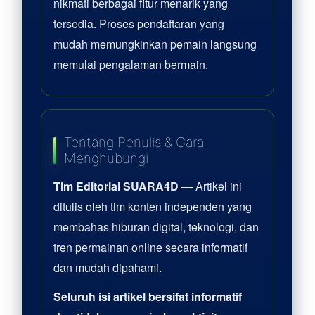
nikmati berbagai fitur menarik yang
tersedia. Proses pendaftaran yang
mudah memungkinkan pemain langsung
memulai pengalaman bermain.
Tentang Penulis & Cara
Menghubungi
Tim Editorial SUARA4D
— Artikel ini
ditulis oleh tim konten independen yang
membahas hiburan digital, teknologi, dan
tren permainan online secara informatif
dan mudah dipahami.
Seluruh isi artikel bersifat informatif