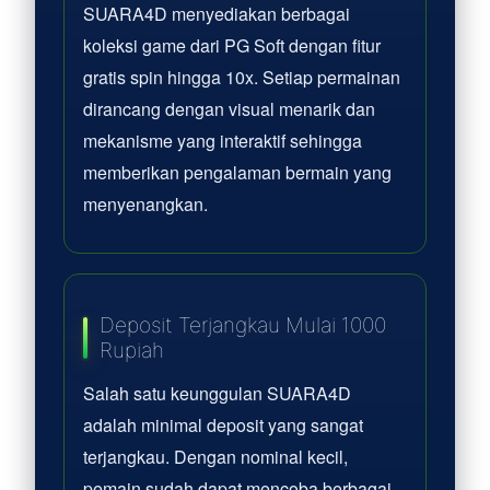
SUARA4D menyediakan berbagai
koleksi game dari PG Soft dengan fitur
gratis spin hingga 10x. Setiap permainan
dirancang dengan visual menarik dan
mekanisme yang interaktif sehingga
memberikan pengalaman bermain yang
menyenangkan.
Deposit Terjangkau Mulai 1000
Rupiah
Salah satu keunggulan SUARA4D
adalah minimal deposit yang sangat
terjangkau. Dengan nominal kecil,
pemain sudah dapat mencoba berbagai