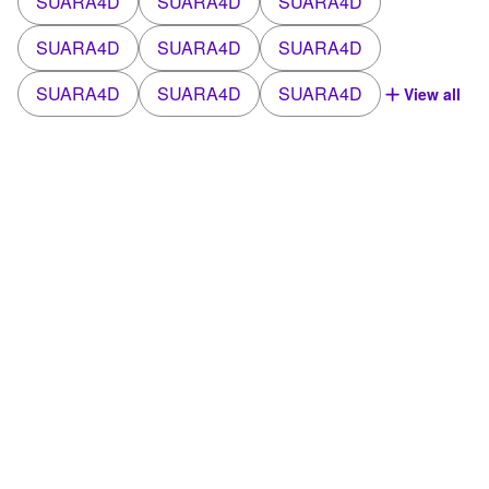
SUARA4D
SUARA4D
SUARA4D
SUARA4D
SUARA4D
SUARA4D
SUARA4D
SUARA4D
SUARA4D
View all