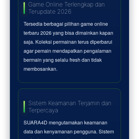
Game Online Terlengkap dan
Terupdate 2026
Tersedia berbagai pilihan game online
terbaru 2026 yang bisa dimainkan kapan
saja. Koleksi permainan terus diperbarui
agar pemain mendapatkan pengalaman
bermain yang selalu fresh dan tidak
membosankan.
Sistem Keamanan Terjamin dan
Terpercaya
SUARA4D mengutamakan keamanan
data dan kenyamanan pengguna. Sistem