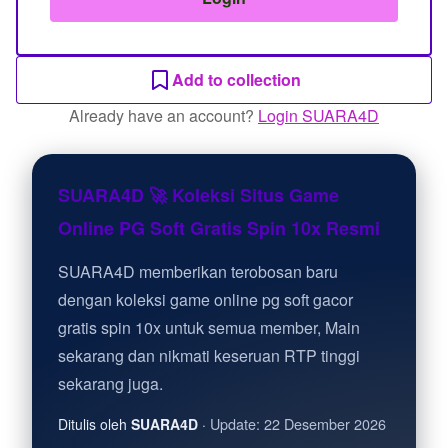
Add to collection
Already have an account?
Login SUARA4D
SUARA4D 🚀 Koleksi Situs Game
Online PG Soft Gratis Spin 10x Resmi
SUARA4D memberikan terobosan baru
dengan koleksi game online pg soft gacor
gratis spin 10x untuk semua member, Main
sekarang dan nikmati keseruan RTP tinggi
sekarang juga.
Update: 22 Desember 2026
Ditulis oleh
SUARA4D
·