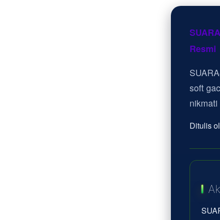
SUARA4
Resmi
SUARA4
soft ga
nikmati
Ditulis 
Ak
SUAR