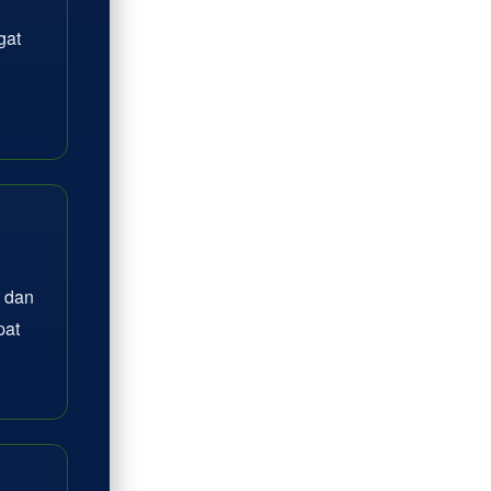
gat
 dan
pat