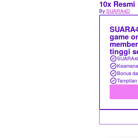
10x Resmi
By
SUARA4D
SUARA4D
game on
member,
tinggi 
SUARA4
Keamanan
Bonus d
Tampilan