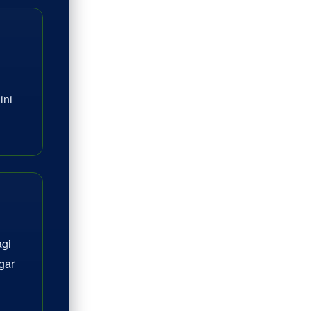
ini
agi
gar