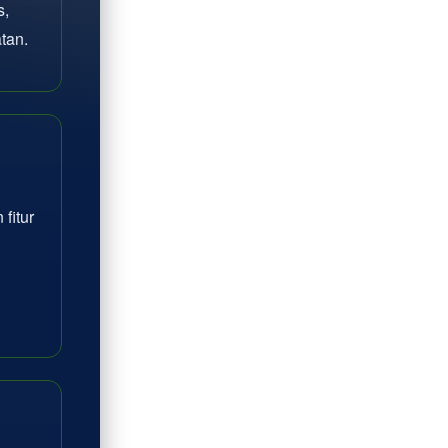
s,
tan.
fitur