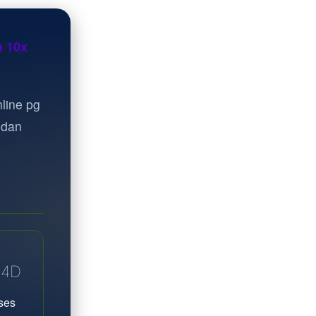
n 10x
line pg
 dan
A4D
ses