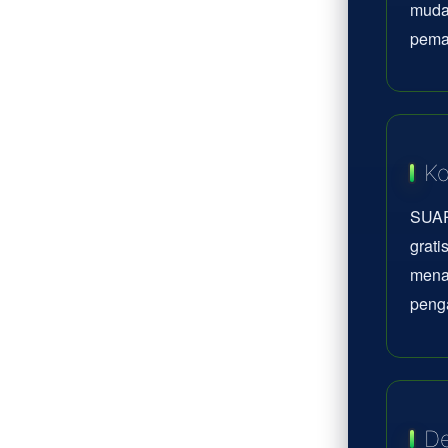
mudah
pema
Ko
SUAR
grati
mena
peng
De