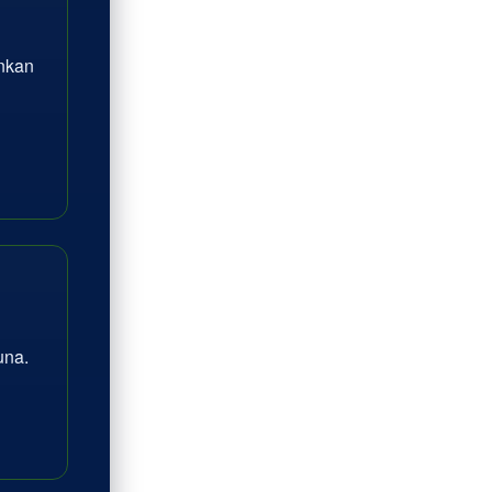
inkan
na.