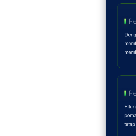
Pe
Deng
memb
memb
Pe
Fitur
pemai
teta