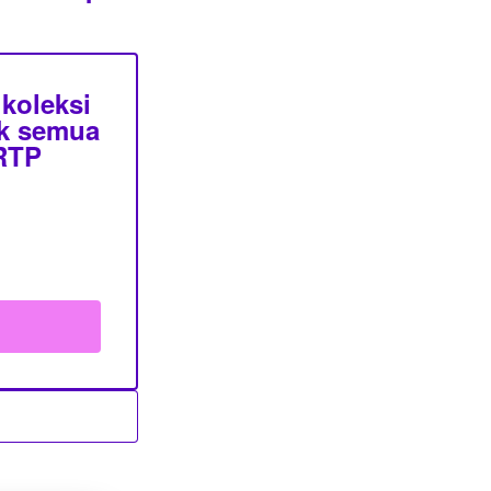
koleksi
uk semua
 RTP