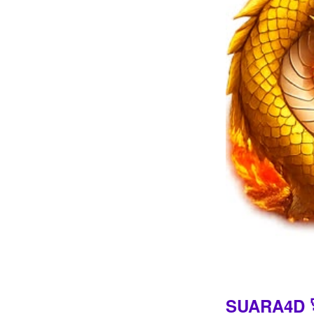
Intro
SUARA4D 🚀