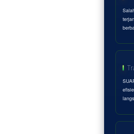
Sala
terj
berba
Tr
SUAR
efisi
lang