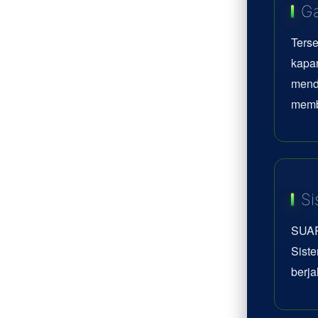
Ga
Terse
kapan
mend
memb
Si
SUAR
Siste
berja