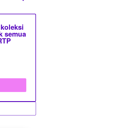
koleksi
uk semua
 RTP