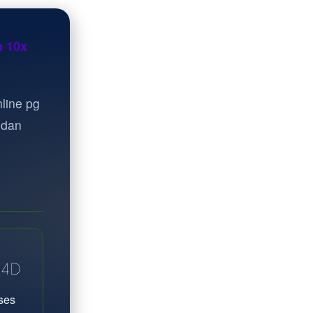
n 10x
line pg
 dan
A4D
ses