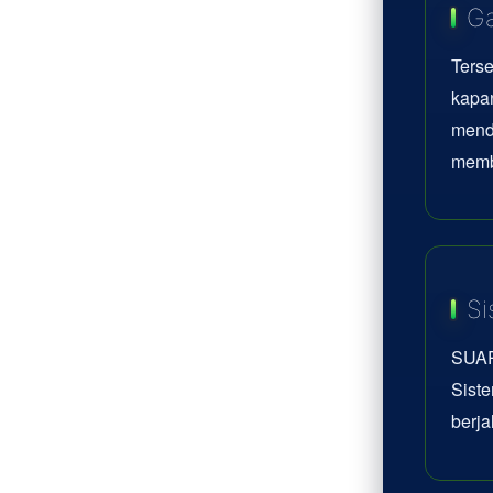
Ga
Terse
kapan
mend
memb
Si
SUAR
Siste
berja