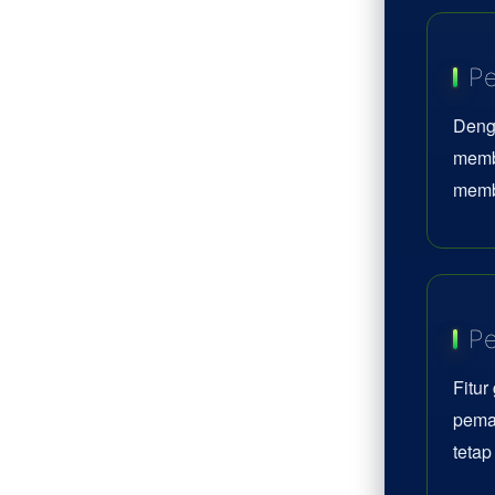
Pe
Deng
memb
memb
Pe
Fitur
pemai
teta