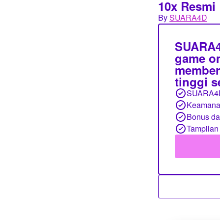
10x Resmi
By
SUARA4D
SUARA4D
game on
member,
tinggi 
SUARA4
Keamanan
Bonus d
Tampilan