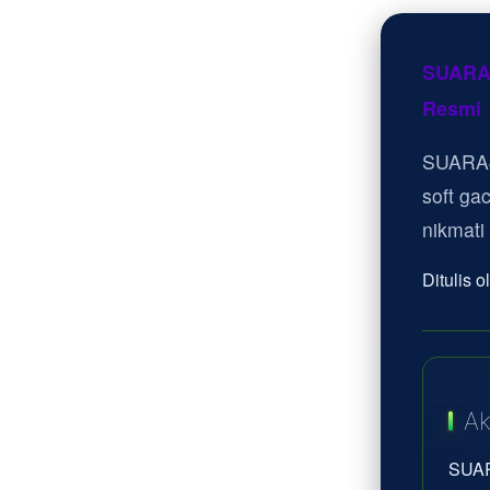
SUARA4
Resmi
SUARA4
soft ga
nikmati
Ditulis 
Ak
SUAR