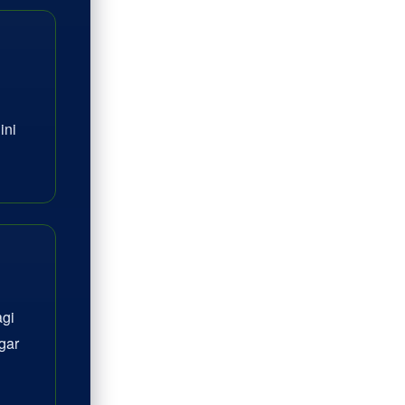
ini
agi
gar