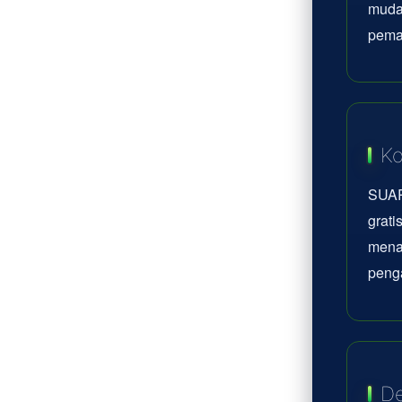
mudah
pema
Ko
SUAR
grati
mena
peng
De