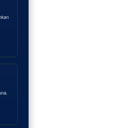
inkan
na.