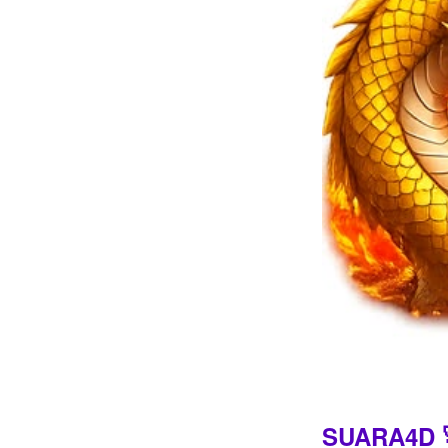
Intro
SUARA4D 🚀