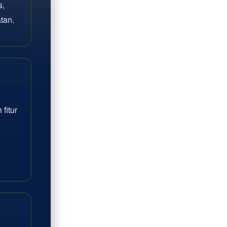
s,
tan.
fitur