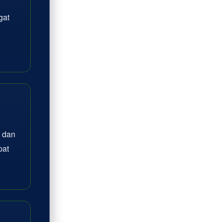
gat
 dan
pat