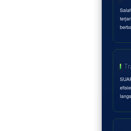
Sala
terj
berba
Tr
SUAR
efisi
lang