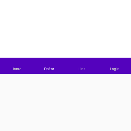
Home
Daftar
Link
Login
Discover
About
SUARA4D
Our Pricing
& Plans
Send me tips, trends, updates & offers.
Stock