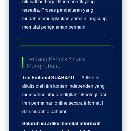
nikmati berbagai fitur menarik yang
tersedia. Proses pendaftaran yang
mudah memungkinkan pemain langsung
memulai pengalaman bermain.
Tentang Penulis & Cara
Menghubungi
Tim Editorial SUARA4D
— Artikel ini
ditulis oleh tim konten independen yang
membahas hiburan digital, teknologi, dan
tren permainan online secara informatif
dan mudah dipahami.
Seluruh isi artikel bersifat informatif