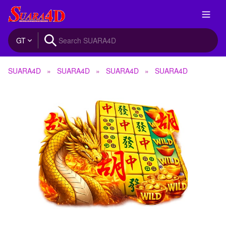
GT
SUARA4D
SUARA4D
SUARA4D
SUARA4D