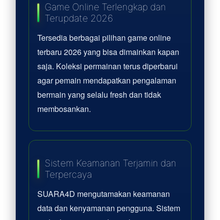
Game Online Terlengkap dan
Terupdate 2026
Tersedia berbagai pilihan game online
terbaru 2026 yang bisa dimainkan kapan
saja. Koleksi permainan terus diperbarui
agar pemain mendapatkan pengalaman
bermain yang selalu fresh dan tidak
membosankan.
Sistem Keamanan Terjamin dan
Terpercaya
SUARA4D mengutamakan keamanan
data dan kenyamanan pengguna. Sistem