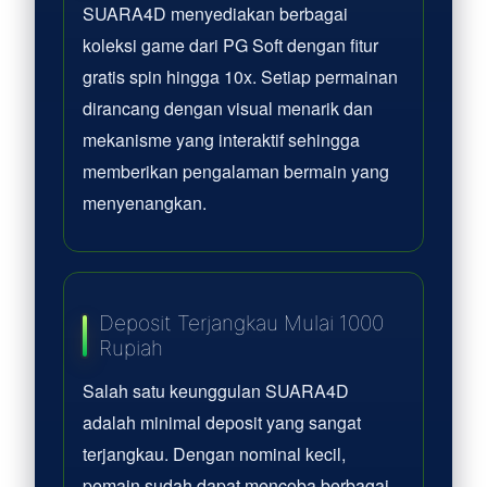
SUARA4D menyediakan berbagai
koleksi game dari PG Soft dengan fitur
gratis spin hingga 10x. Setiap permainan
dirancang dengan visual menarik dan
mekanisme yang interaktif sehingga
memberikan pengalaman bermain yang
menyenangkan.
Deposit Terjangkau Mulai 1000
Rupiah
Salah satu keunggulan SUARA4D
adalah minimal deposit yang sangat
terjangkau. Dengan nominal kecil,
pemain sudah dapat mencoba berbagai