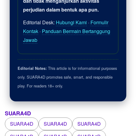
dan tidak menganjurkan aktivitas
perjudian dalam bentuk apa pun.
Editorial Desk:
Hubungi Kami
·
Formulir
Kontak
·
Panduan Bermain Bertanggung
Jawab
This article is for informational purposes
Editorial Notes:
only. SUARA4D promotes safe, smart, and responsible
play. For readers 18+ only.
SUARA4D
SUARA4D
SUARA4D
SUARA4D