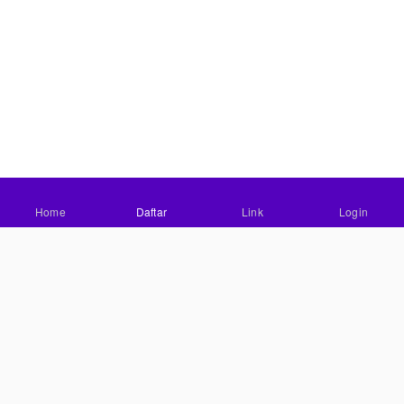
Home
Daftar
Link
Login
Discover
About
SUARA4D
Our Pricing
& Plans
Send me tips, trends, updates & offers.
Stock