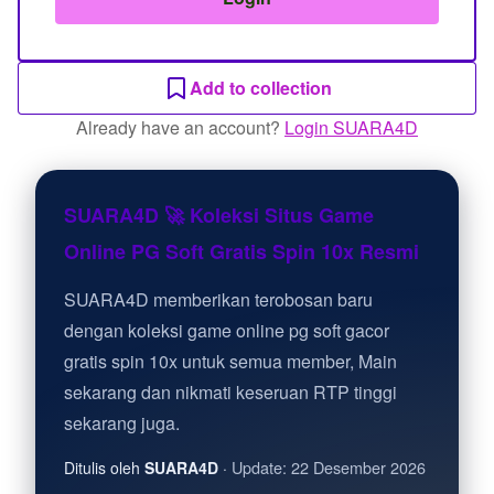
Add to collection
Already have an account?
Login SUARA4D
SUARA4D 🚀 Koleksi Situs Game
Online PG Soft Gratis Spin 10x Resmi
SUARA4D memberikan terobosan baru
dengan koleksi game online pg soft gacor
gratis spin 10x untuk semua member, Main
sekarang dan nikmati keseruan RTP tinggi
sekarang juga.
Update: 22 Desember 2026
Ditulis oleh
SUARA4D
·