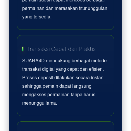
permainan dan merasakan fitur unggulan
yang tersedia.
Transaksi Cepat dan Praktis
SUARA4D mendukung berbagai metode
transaksi digital yang cepat dan efisien.
Proses deposit dilakukan secara instan
sehingga pemain dapat langsung
mengakses permainan tanpa harus
menunggu lama.