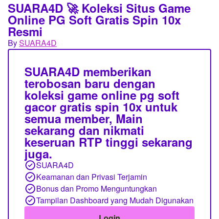
SUARA4D 🚀 Koleksi Situs Game
Online PG Soft Gratis Spin 10x
Resmi
By
SUARA4D
SUARA4D memberikan
terobosan baru dengan
koleksi game online pg soft
gacor gratis spin 10x untuk
semua member, Main
sekarang dan nikmati
keseruan RTP tinggi sekarang
juga.
SUARA4D
Keamanan dan Privasi Terjamin
Bonus dan Promo Menguntungkan
Tampilan Dashboard yang Mudah Digunakan
Login