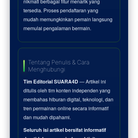
nikmati berbagai fitur menarik yang
tersedia. Proses pendaftaran yang
mudah memungkinkan pemain langsung
memulai pengalaman bermain.
Tentang Penulis & Cara
Menghubungi
Tim Editorial SUARA4D
— Artikel ini
ditulis oleh tim konten independen yang
membahas hiburan digital, teknologi, dan
tren permainan online secara informatif
dan mudah dipahami.
Seluruh isi artikel bersifat informatif