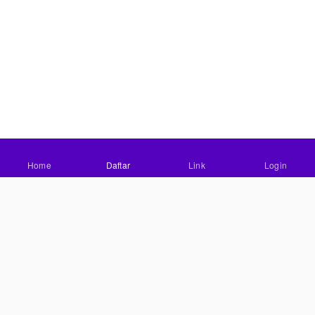
Home
Daftar
Link
Login
Discover
About
SUARA4D
Our Pricing
& Plans
Send me tips, trends, updates & offers.
Stock