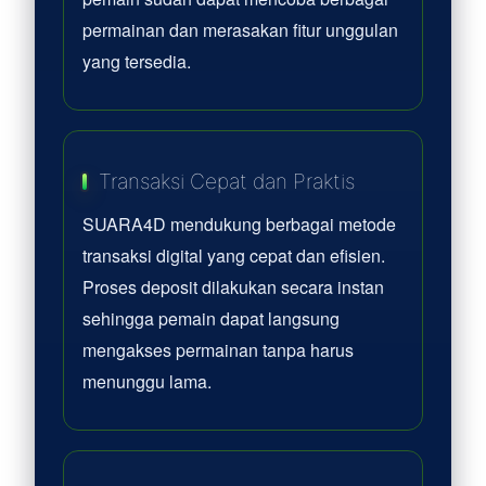
permainan dan merasakan fitur unggulan
yang tersedia.
Transaksi Cepat dan Praktis
SUARA4D mendukung berbagai metode
transaksi digital yang cepat dan efisien.
Proses deposit dilakukan secara instan
sehingga pemain dapat langsung
mengakses permainan tanpa harus
menunggu lama.